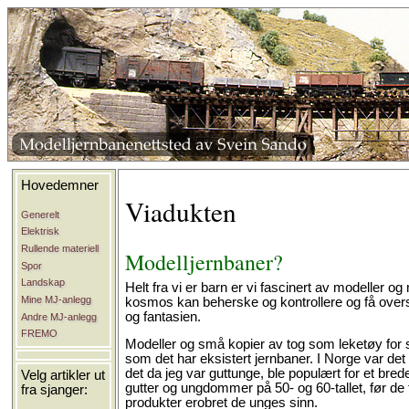
Hovedemner
Viadukten
Generelt
Elektrisk
Rullende materiell
Modelljernbaner?
Spor
Landskap
Helt fra vi er barn er vi fascinert av modeller 
Mine MJ-anlegg
kosmos kan beherske og kontrollere og få oversi
og fantasien.
Andre MJ-anlegg
FREMO
Modeller og små kopier av tog som leketøy for sm
som det har eksistert jernbaner. I Norge var det f
det da jeg var guttunge, ble populært for et bred
Velg artikler ut
gutter og ungdommer på 50- og 60-tallet, før de 
fra sjanger:
produkter erobret de unges sinn.