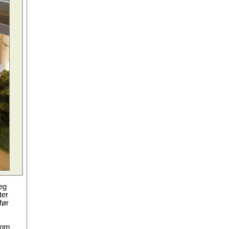
eg
ter
før
som