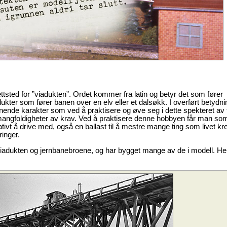
ttsted for ”viadukten”. Ordet kommer fra latin og betyr det som fører
kter som fører banen over en elv eller et dalsøkk. I overført betydni
nde karakter som ved å praktisere og øve seg i dette spekteret av 
ets mangfoldigheter av krav. Ved å praktisere denne hobbyen får man so
ativt å drive med, også en ballast til å mestre mange ting som livet kr
ringer.
viadukten og jernbanebroene, og har bygget mange av de i modell. He