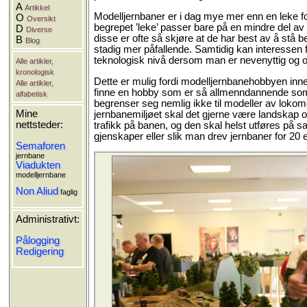
A
Artikkel
Modelljernbaner er i dag mye mer enn en leke for g
O
Oversikt
begrepet ’leke’ passer bare på en mindre del av 
D
Diverse
disse er ofte så skjøre at de har best av å stå 
B
Blog
stadig mer påfallende. Samtidig kan interessen f
teknologisk nivå dersom man er nevenyttig og o
Alle artikler,
kronologisk
Dette er mulig fordi modelljernbanehobbyen inneh
Alle artikler,
finne en hobby som er så allmenndannende som m
alfabetisk
begrenser seg nemlig ikke til modeller av lokom
Mine
jernbanemiljøet skal det gjerne være landskap o
nettsteder:
trafikk på banen, og den skal helst utføres på 
gjenskaper eller slik man drev jernbaner for 20 el
Semaforen
jernbane
Viadukten
modelljernbane
Non Aliud
faglig
Administrativt:
Pålogging
Redigering