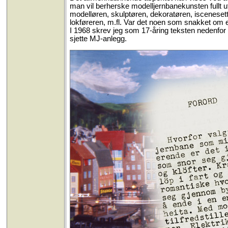
man vil berherske modelljernbanekunsten fullt u
modelløren, skulptøren, dekoratøren, iscenesette
lokføreren, m.fl. Var det noen som snakket om
I 1968 skrev jeg som 17-åring teksten nedenfo
sjette MJ-anlegg.