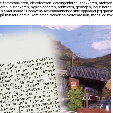
t: finmekanikeren, elektrikkeren, dataingeniøren, snekkeren, maleren
ren, historikeren, byplanleggeren, arkitekten, geologen, logistikeren,
 en smal hobby? Hobbyens almenndannende side oppdaget jeg ganske 
r på min fars gamle Remington Noiseless skrivemaskin, mens jeg byg