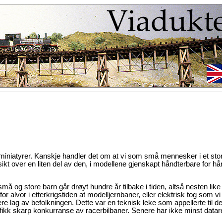
og miniatyrer. Kanskje handler det om at vi som små mennesker i et stor
kt over en liten del av den, i modellene gjenskapt håndterbare for h
å og store barn går drøyt hundre år tilbake i tiden, altså nesten like
or alvor i etterkrigstiden at modelljernbaner, eller elektrisk tog som vi
ere lag av befolkningen. Dette var en teknisk leke som appellerte til de
fikk skarp konkurranse av racerbilbaner. Senere har ikke minst datare