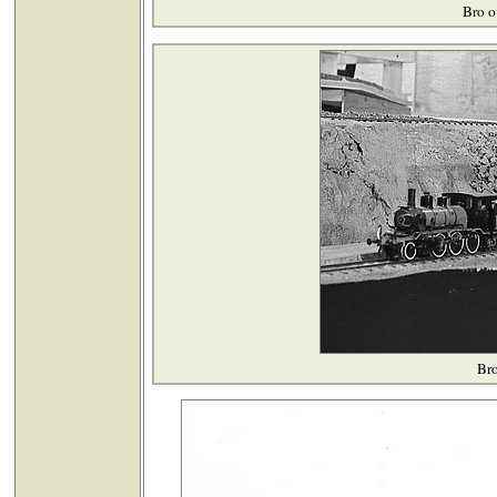
Bro o
Bro