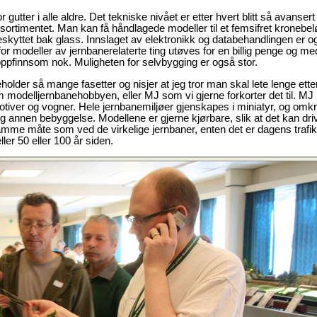
utter i alle aldre. Det tekniske nivået er etter hvert blitt så avansert
sortimentet. Man kan få håndlagede modeller til et femsifret kronebel
beskyttet bak glass. Innslaget av elektronikk og databehandlingen er o
or modeller av jernbanerelaterte ting utøves for en billig penge og med
ppfinnsom nok. Muligheten for selvbygging er også stor.
older så mange fasetter og nisjer at jeg tror man skal lete lenge etter
odelljernbanehobbyen, eller MJ som vi gjerne forkorter det til. MJ
otiver og vogner. Hele jernbanemiljøer gjenskapes i miniatyr, og omkr
g annen bebyggelse. Modellene er gjerne kjørbare, slik at det kan dri
samme måte som ved de virkelige jernbaner, enten det er dagens traf
ler 50 eller 100 år siden.