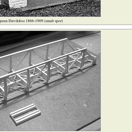
penn Døvikfoss 1866-1909 (smalt spor)