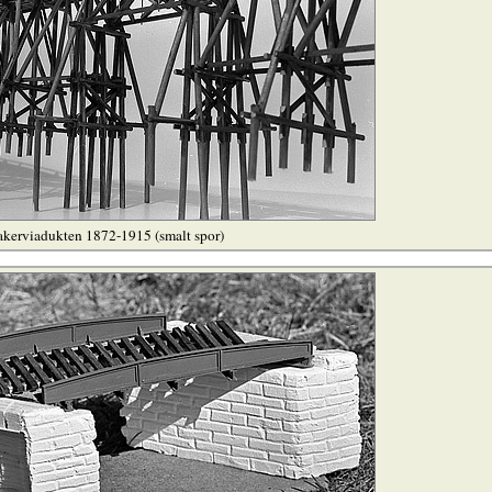
akerviadukten 1872-1915 (smalt spor)