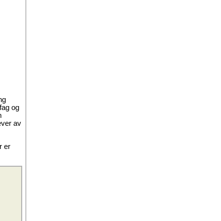
ng
fag og
m
ever av
r er