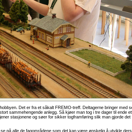
 hobbyen. Det er fra et såkalt FREMO-treff. Deltagerne bringer med s
 stort sammehengende anlegg. Så kjøer man tog i tre dager til ende et
tjener stasjonene og søer for sikker togframføring slik man gjorde det 
se på alle de fagområdene som det kan være ønskelig å utvikle der