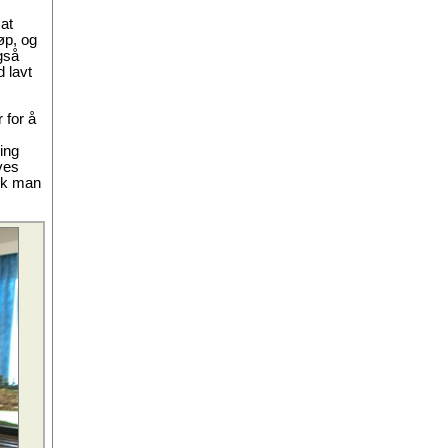
 at
øp, og
gså
 lavt
 for å
ing
ves
ikk man