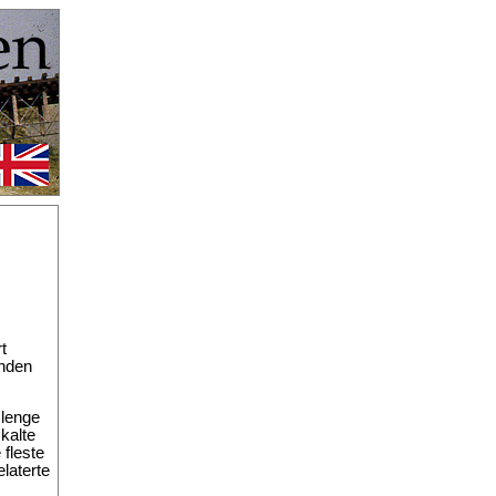
t
ånden
 lenge
 kalte
 fleste
laterte