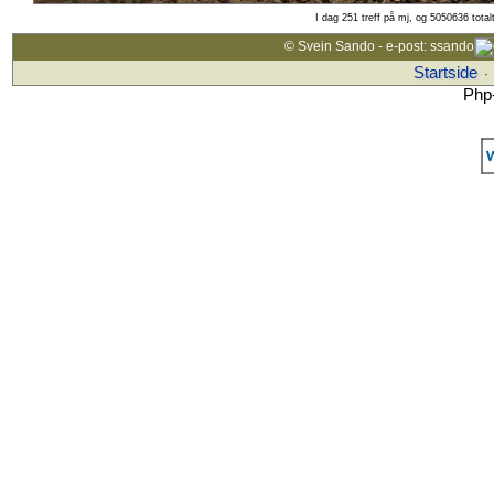
I dag 251 treff på mj, og 5050636 total
© Svein Sando - e-post: ssando
Startside
·
Php-