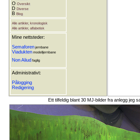
O
Oversikt
D
Diverse
B
Blog
Alle artikler, kronologisk
Alle artikler, alfabetisk
Mine nettsteder:
Semaforen
jernbane
Viadukten
modelljernbane
Non Aliud
faglig
Administrativt:
Pålogging
Redigering
Ett tilfeldig blant 30 MJ-bilder fra anlegg j