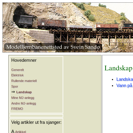
Hovedemner
Landskap
Generelt
Elektrisk
Landska
Rullende materiell
Vann på
Spor
⇒
Landskap
Mine MJ-anlegg
Andre MJ-anlegg
FREMO
Velg artikler ut fra sjanger:
A
Artikkel