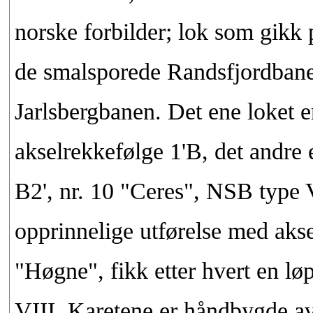
norske forbilder; lok som gikk 
de smalsporede Randsfjordba
Jarlsbergbanen. Det ene loket e
akselrekkefølge 1'B, det andre 
B2', nr. 10 "Ceres", NSB type V
opprinnelige utførelse med aks
"Høgne", fikk etter hvert en l
VIII. Karetene er håndbygde av