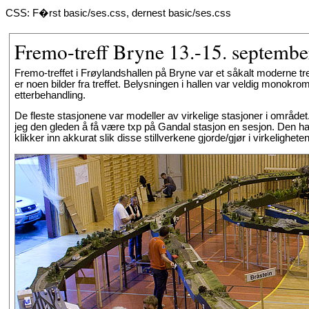
CSS: F�rst basic/ses.css, dernest basic/ses.css
Fremo-treff Bryne 13.-15. septemb
Fremo-treffet i Frøylandshallen på Bryne var et såkalt moderne tref
er noen bilder fra treffet. Belysningen i hallen var veldig monokrom
etterbehandling.
De fleste stasjonene var modeller av virkelige stasjoner i område
jeg den gleden å få være txp på Gandal stasjon en sesjon. Den har 
klikker inn akkurat slik disse stillverkene gjorde/gjør i virkeligheten