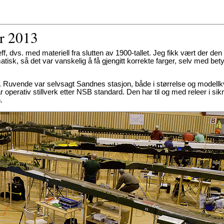
er 2013
f, dvs. med materiell fra slutten av 1900-tallet. Jeg fikk vært der de
atisk, så det var vanskelig å få gjengitt korrekte farger, selv med bety
t. Ruvende var selvsagt Sandnes stasjon, både i størrelse og modellkv
operativ stillverk etter NSB standard. Den har til og med releer i si
.