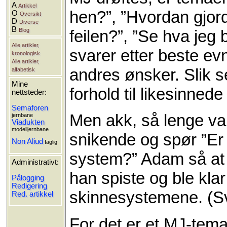
A
Artikkel
hen?”, ”Hvordan gjord
O
Oversikt
D
Diverse
B
feilen?”, ”Se hva jeg 
Blog
Alle artikler,
svarer etter beste e
kronologisk
Alle artikler,
andres ønsker. Slik se
alfabetisk
Mine
forhold til likesinnede
nettsteder:
Semaforen
Men akk, så lenge va
jernbane
Viadukten
modelljernbane
snikende og spør ”Er d
Non Aliud
faglig
system?” Adam så at f
Administrativt:
han spiste og ble klar
Pålogging
Redigering
skinnesystemene. (Svæ
Red. artikkel
For det er et MJ-tema