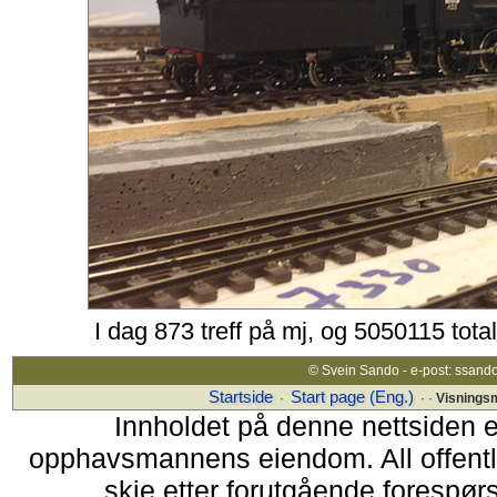
I dag 873 treff på mj, og 5050115 tota
© Svein Sando - e-post: ssand
Startside
Start page (Eng.)
·
· ·
Visnings
Innholdet på denne nettsiden 
opphavsmannens eiendom. All offentlig
skje etter forutgående forespørs