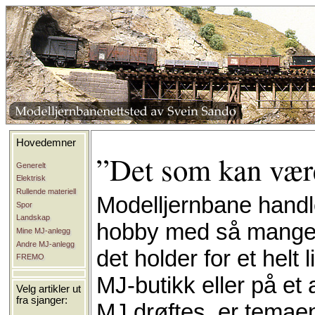
Hovedemner
”Det som kan vær
Generelt
Elektrisk
Rullende materiell
Modelljernbane handle
Spor
Landskap
hobby med så mange a
Mine MJ-anlegg
Andre MJ-anlegg
det holder for et helt 
FREMO
MJ-butikk eller på et
Velg artikler ut
fra sjanger:
MJ drøftes, er temaen