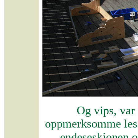
Og vips, var
oppmerksomme leser
endeseskjonen o