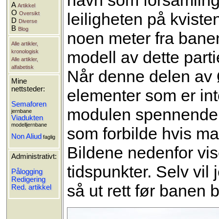
A
Artikkel
O
leiligheten på kvist
Oversikt
D
Diverse
B
Blog
noen meter fra banen,
Alle artikler,
modell av dette part
kronologisk
Alle artikler,
alfabetisk
Når denne delen av 
Mine
nettsteder:
elementer som er in
Semaforen
modulen spennende, v
jernbane
Viadukten
modelljernbane
som forbilde hvis man
Non Aliud
faglig
Bildene nedenfor vise
Administrativt:
tidspunkter. Selv vil
Pålogging
Redigering
så ut rett før banen b
Red. artikkel