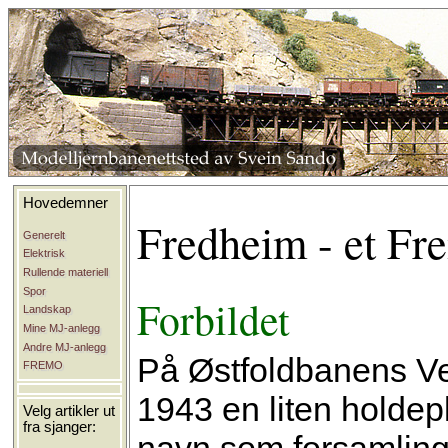
Hovedemner
Fredheim - et Fr
Generelt
Elektrisk
Rullende materiell
Spor
Forbildet
Landskap
Mine MJ-anlegg
Andre MJ-anlegg
På Østfoldbanens Vest
FREMO
1943 en liten holde
Velg artikler ut
fra sjanger:
navn som forsamling