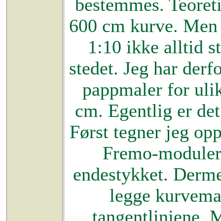
bestemmes. Teoreti
600 cm kurve. Men m
1:10 ikke alltid 
stedet. Jeg har der
pappmaler for ulik
cm. Egentlig er det
Først tegner jeg op
Fremo-moduler e
endestykket. Dermed
legge kurvemal
tangentlinjene. M