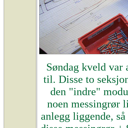
Søndag kveld var 
til. Disse to seks
den "indre" modul
noen messingrør li
anlegg liggende, så i