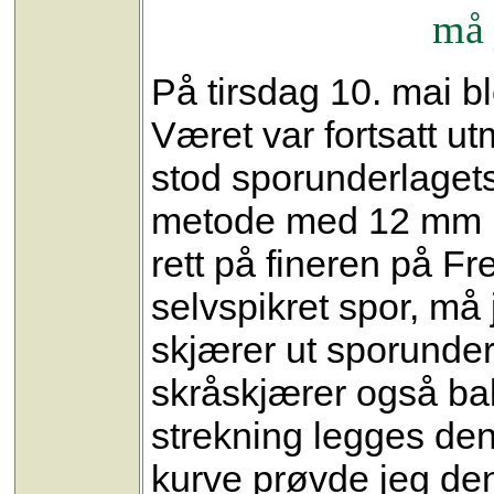
må 
På tirsdag 10. mai bl
Været var fortsatt ut
stod sporunderlagets
metode med 12 mm po
rett på fineren på F
selvspikret spor, må
skjærer ut sporunder
skråskjærer også bal
strekning legges den
kurve prøvde jeg de