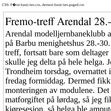
CSS: F�rst basic/ses.css, dernest basic/ses-paged.css
Fremo-treff Arendal 28.
Arendal modelljernbaneklubb arr
på Barbu menighetshus 28.-30. 
treff, fortsatt bare som deltag
skulle jeg delta på hele helga. 
Trondheim torsdag, overnattet i
fredag formiddag. Dermed fikk j
monteringen av modulene. Det v
matforgiftet på lørdag, så jeg f
kjøresesjon, så helga ble ampu