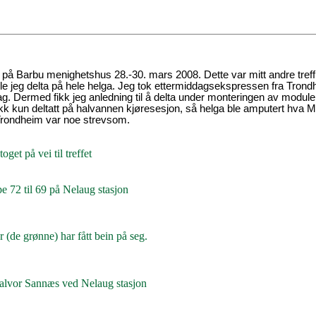
t på Barbu menighetshus 28.-30. mars 2008. Dette var mitt andre treff
le jeg delta på hele helga. Jeg tok ettermiddagsekspressen fra Trond
dag. Dermed fikk jeg anledning til å delta under monteringen av module
 fikk kun deltatt på halvannen kjøresesjon, så helga ble amputert hva M
 Trondheim var noe strevsom.
toget på vei til treffet
e 72 til 69 på Nelaug stasjon
(de grønne) har fått bein på seg.
alvor Sannæs ved Nelaug stasjon