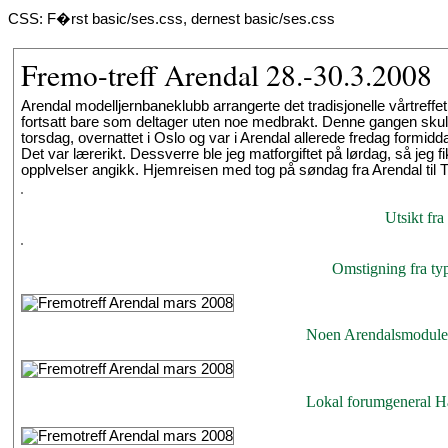
CSS: F�rst basic/ses.css, dernest basic/ses.css
Fremo-treff Arendal 28.-30.3.2008
Arendal modelljernbaneklubb arrangerte det tradisjonelle vårtreffe
fortsatt bare som deltager uten noe medbrakt. Denne gangen skul
torsdag, overnattet i Oslo og var i Arendal allerede fredag formid
Det var lærerikt. Dessverre ble jeg matforgiftet på lørdag, så jeg
opplvelser angikk. Hjemreisen med tog på søndag fra Arendal til
Utsikt fra 
Omstigning fra typ
Noen Arendalsmoduler 
Lokal forumgeneral H