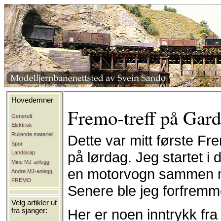
Hovedemner
Fremo-treff på Gar
Generelt
Elektrisk
Rullende materiell
Dette var mitt første Fr
Spor
på lørdag. Jeg startet i 
Landskap
Mine MJ-anlegg
en motorvogn sammen m
Andre MJ-anlegg
FREMO
Senere ble jeg forfremm
Velg artikler ut
Her er noen inntrykk fr
fra sjanger: