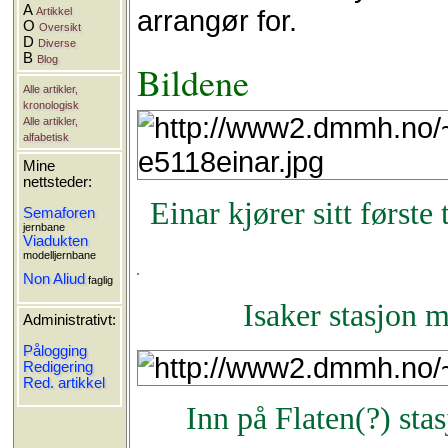
A
arrangør for.
Artikkel
O
Oversikt
D
Diverse
B
Blog
Bildene
Alle artikler,
kronologisk
Alle artikler,
alfabetisk
Mine
nettsteder:
Einar kjører sitt første
Semaforen
jernbane
Viadukten
modelljernbane
Non Aliud
faglig
Isaker stasjon 
Administrativt:
Pålogging
Redigering
Red. artikkel
Inn på Flaten(?) sta