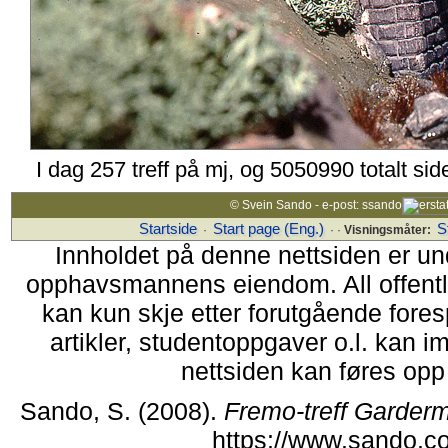
I dag 257 treff på mj, og 5050990 totalt si
© Svein Sando - e-post: ssando
Startside
Start page (Eng.)
S
·
· ·
Visningsmåter:
Innholdet på denne nettsiden er un
opphavsmannens eiendom. All offentlig 
kan kun skje etter forutgående fores
artikler, studentoppgaver o.l. kan i
nettsiden kan føres opp i
Sando, S. (2008).
Fremo-treff Garder
https://www.sando.c