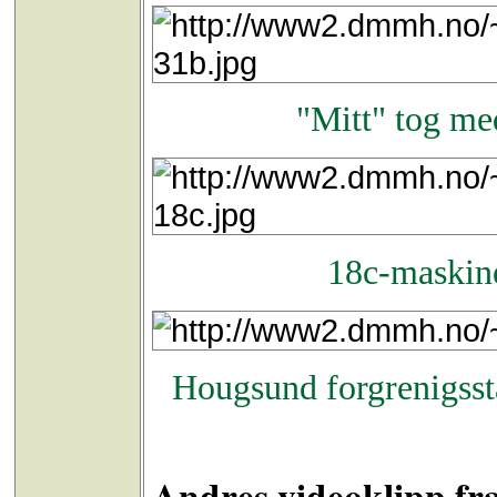
"Mitt" tog me
18c-maskine
Hougsund forgrenigssta
Andres videoklipp fr