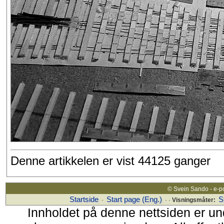
Denne artikkelen er vist 44125 ganger
© Svein Sando - e-p
Startside
Start page (Eng.)
S
·
· ·
Visningsmåter:
Innholdet på denne nettsiden er un