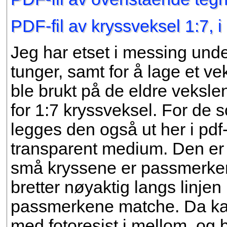
PDF-fil av kryssveksel 1:7, i
Jeg har etset i messing unde
tunger, samt for å lage et v
ble brukt på de eldre veksle
for 1:7 kryssveksel. For de s
legges den også ut her i pdf-
transparent medium. Den er l
små kryssene er passmerke
bretter nøyaktig langs linjen
passmerkene matche. Da ka
med fotoresist i mellom, og 