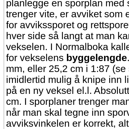
planlegge en sporplan med s
trenger vite, er avviket som 
for avvikssporet og rettspore
hver side så langt at man ka
vekselen. I Normalboka kal
for vekselens
byggelengde
mm, eller 25,2 cm i 1:87 (se
imidlertid mulig å knipe inn
på en ny veksel el.l. Absolu
cm. I sporplaner trenger man
når man skal tegne inn spor
avviksvinkelen er korrekt, alt