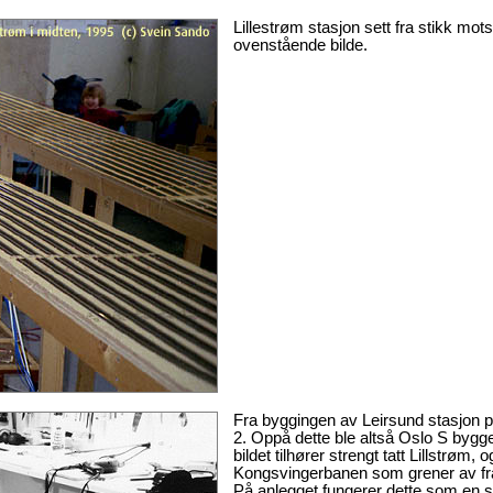
Lillestrøm stasjon sett fra stikk mot
ovenstående bilde.
Fra byggingen av Leirsund stasjon 
2. Oppå dette ble altså Oslo S bygg
bildet tilhører strengt tatt Lillstrøm,
Kongsvingerbanen som grener av f
På anlegget fungerer dette som en sna