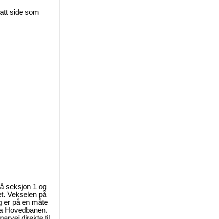
satt side som
på seksjon 1 og
et. Vekselen på
 og er på en måte
ra Hovedbanen.
rvei direkte til