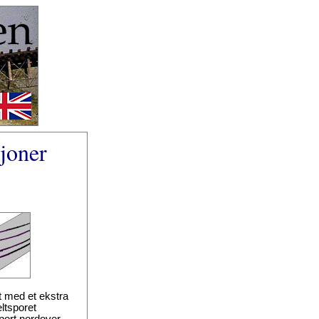
joner
et med et ekstra
ltsporet