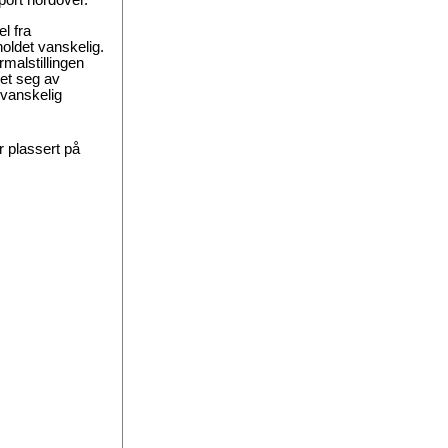
ort nordover.
l fra
oldet vanskelig.
rmalstillingen
tet seg av
 vanskelig
r plassert på