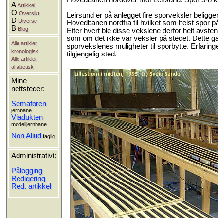
Hovedbanen nordover mot Leirsund. Spor 5-8 k
A
Artikkel
O
Oversikt
Leirsund er på anlegget fire sporveksler beligge
D
Diverse
Hovedbanen nordfra til hvilket som helst spor p
B
Blog
Etter hvert ble disse vekslene derfor helt avsten
som om det ikke var veksler på stedet. Dette ga
Alle artikler,
sporvekslenes muligheter til sporbytte. Erfaring
kronologisk
tilgjengelig sted.
Alle artikler,
alfabetisk
Mine
nettsteder:
Semaforen
jernbane
Viadukten
modelljernbane
Non Aliud
faglig
Administrativt:
Pålogging
Redigering
Red. artikkel