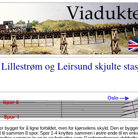
illestrøm og Leirsund skjulte stas
er bygget for å ligne forbildet, men for kjørselens skyld. Den er bygg
il sammen 8 spor. Spor 1-4 knyttes sammen i østre ende til en enke