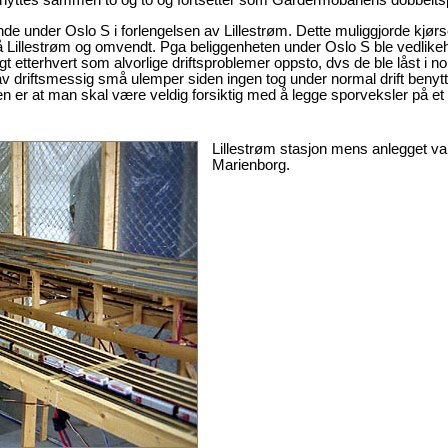
nyttes sammen to og to og fortsetter som Gardermobanens dobbeltsp
nde under Oslo S i forlengelsen av Lillestrøm. Dette muliggjorde kjørse
å Lillestrøm og omvendt. Pga beliggenheten under Oslo S ble vedlikeh
gt etterhvert som alvorlige driftsproblemer oppsto, dvs de ble låst i no
v driftsmessig små ulemper siden ingen tog under normal drift benyt
en er at man skal være veldig forsiktig med å legge sporveksler på et
Lillestrøm stasjon mens anlegget va
Marienborg.