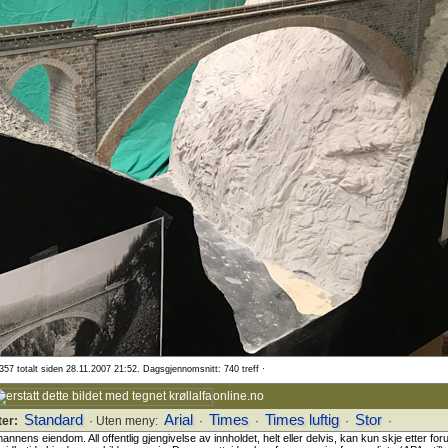
357 totalt siden 28.11.2007 21:52. Dagsgjennomsnitt: 740 treff ·
online.no
Standard
Arial
Times
Times luftig
Stor
ter:
· Uten meny:
·
·
·
·
ns eiendom. All offentlig gjengivelse av innholdet, helt eller delvis, kan kun skje etter foru