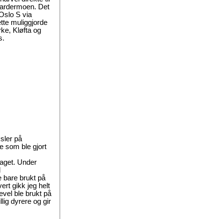
Gardermoen. Det
 Oslo S via
ette muliggjorde
rke, Kløfta og
s.
sler på
e som ble gjort
rlaget. Under
d
e bare brukt på
ert gikk jeg helt
evel ble brukt på
lig dyrere og gir