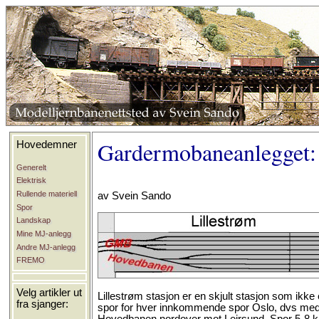
Gardermobaneanlegget: L
Hovedemner
Generelt
Elektrisk
Rullende materiell
av Svein Sando
Spor
Landskap
Mine MJ-anlegg
Andre MJ-anlegg
FREMO
Velg artikler ut
Lillestrøm stasjon er en skjult stasjon som ikke 
fra sjanger:
spor for hver innkommende spor Oslo, dvs med t