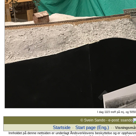
I dag 1115 treff på mj, og 5050
© Svein Sando - e-post: ssando
Startside
Start page (Eng.)
·
· ·
Visningsmå
Innholdet på denne nettsiden er underlagt Åndsverklovens beskyttelse og er opphavsmanne