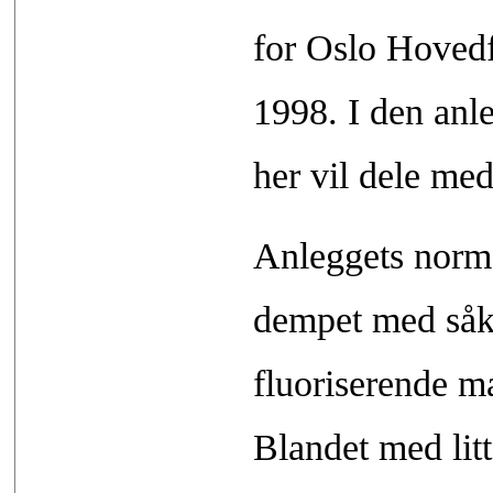
for Oslo Hovedf
1998. I den anle
her vil dele med
Anleggets norma
dempet med såka
fluoriserende m
Blandet med litt