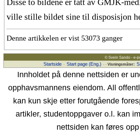
Disse to bildene er tatt av GMJK-med
ville stille bildet sine til disposisjon he
Denne artikkelen er vist 53073 ganger
© Svein Sando - e-p
Startside
Start page (Eng.)
S
·
· ·
Visningsmåter:
Innholdet på denne nettsiden er un
opphavsmannens eiendom. All offentlig 
kan kun skje etter forutgående fores
artikler, studentoppgaver o.l. kan i
nettsiden kan føres opp i