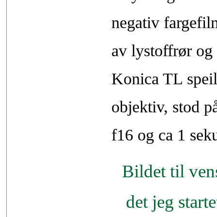
negativ fargefil
av lystoffrør og
Konica TL speil
objektiv, stod p
f16 og ca 1 sek
Bildet til ven
det jeg start