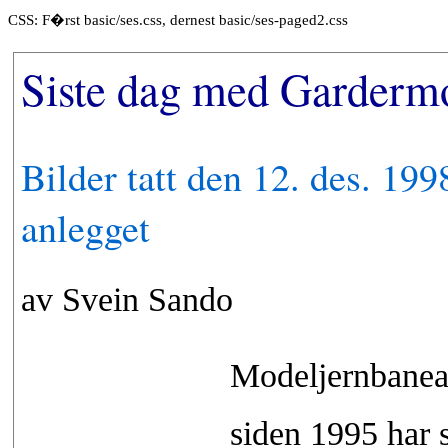
CSS: F�rst basic/ses.css, dernest basic/ses-paged2.css
Siste dag med Garderm
Bilder tatt den 12. des. 19
anlegget
av Svein Sando
Modeljernbanea
siden 1995 har s