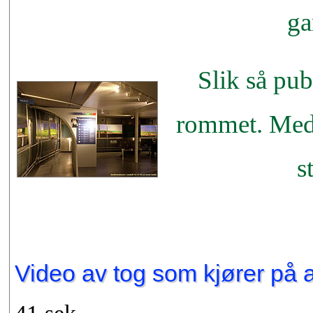
ga
Slik så pu
rommet. Med
s
Video av tog som kjører på 