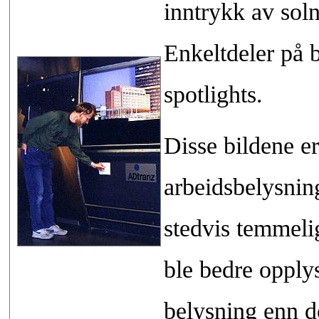
inntrykk av sol
Enkeltdeler på
spotlights.
Disse bildene er
arbeidsbelysning
stedvis temmeli
ble bedre opplys
belysning enn d