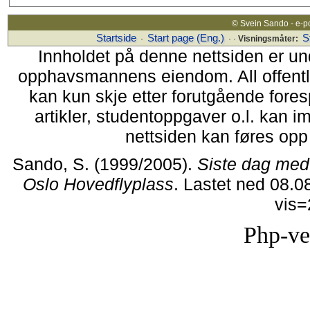
© Svein Sando - e-p
Startside
Start page (Eng.)
S
·
· ·
Visningsmåter:
Innholdet på denne nettsiden er un
opphavsmannens eiendom. All offentlig 
kan kun skje etter forutgående fores
artikler, studentoppgaver o.l. kan i
nettsiden kan føres opp i
Sando, S. (1999/2005).
Siste dag med 
Oslo Hovedflyplass
. Lastet ned 08.0
vis
Php-ve