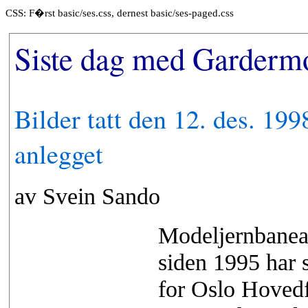
CSS: F�rst basic/ses.css, dernest basic/ses-paged.css
Siste dag med Garderm
Bilder tatt den 12. des. 19
anlegget
av Svein Sando
Modeljernbanea
siden 1995 har s
for Oslo Hovedf