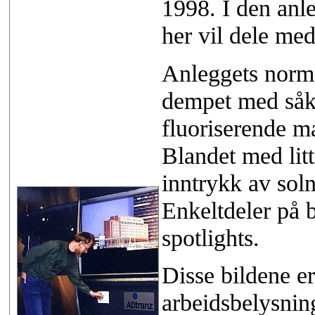
1998. I den anle
her vil dele med
Anleggets norma
dempet med såka
fluoriserende m
Blandet med litt
inntrykk av sol
Enkeltdeler på
spotlights.
Disse bildene er
arbeidsbelysning