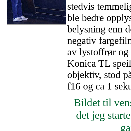
stedvis temmeli
ble bedre opplys
belysning enn d
negativ fargefil
av lystoffrør og
Konica TL speil
objektiv, stod p
f16 og ca 1 sek
Bildet til ven
det jeg start
ga