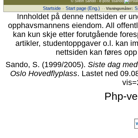
© Svein Sando - e-post: ssando
Startside
Start page (Eng.)
S
·
· ·
Visningsmåter:
Innholdet på denne nettsiden er un
opphavsmannens eiendom. All offentlig 
kan kun skje etter forutgående fores
artikler, studentoppgaver o.l. kan i
nettsiden kan føres opp i
Sando, S. (1999/2005).
Siste dag med 
Oslo Hovedflyplass
. Lastet ned 09.0
vis
Php-ve