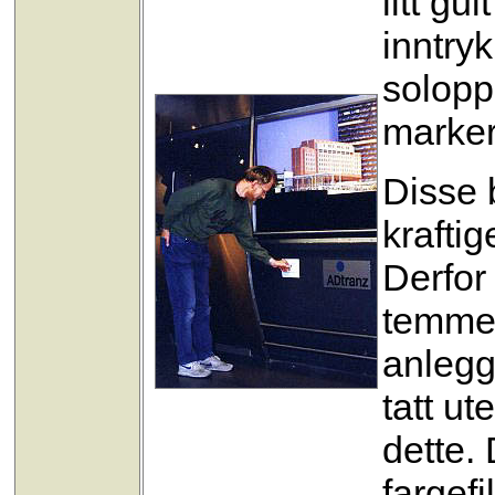
litt gu
inntry
solopp
marker
Disse b
kraftig
Derfor
temmel
anlegg
tatt u
dette.
fargefi