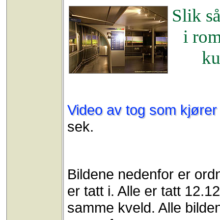
Slik s
i ro
ku
Video av tog som kjører
sek.
Bildene nedenfor er ordn
er tatt i. Alle er tatt 1
samme kveld. Alle bilden