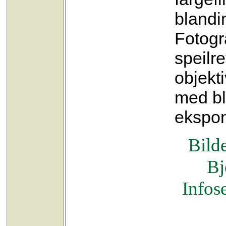
blandi
Fotogr
speilr
objekti
med bl
ekspon
Bilde
Bj
Infose