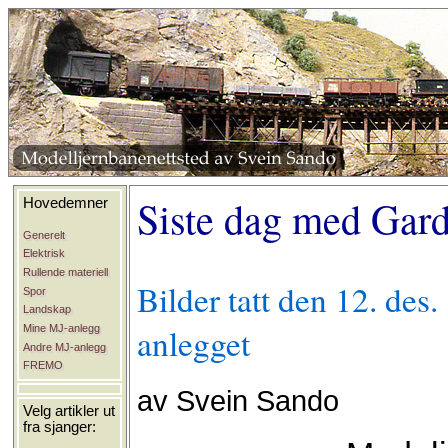
Siste dag med Gar
Hovedemner
Generelt
Elektrisk
Rullende materiell
Bilder tatt den 12. de
Spor
Landskap
anlegget
Mine MJ-anlegg
Andre MJ-anlegg
FREMO
av Svein Sando
Velg artikler ut
fra sjanger: