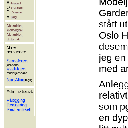
Modelj
A
Artikkel
O
Oversikt
Garde
D
Diverse
B
Blog
stått u
Alle artikler,
kronologisk
Oslo H
Alle artikler,
alfabetisk
desemb
Mine
nettsteder:
jeg en 
Semaforen
jernbane
med a
Viadukten
modelljernbane
Non Aliud
faglig
Anlegg
Administrativt:
relati
Pålogging
som pg
Redigering
Red. artikkel
en dyp