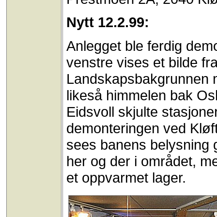
Nytt 12.2.99:
Anlegget ble ferdig demo
venstre vises et bilde 
Landskapsbakgrunnen me
likeså himmelen bak Osl
Eidsvoll skjulte stasjone
demonteringen ved Kløft
sees banens belysning ga
her og der i området, me
et oppvarmet lager.