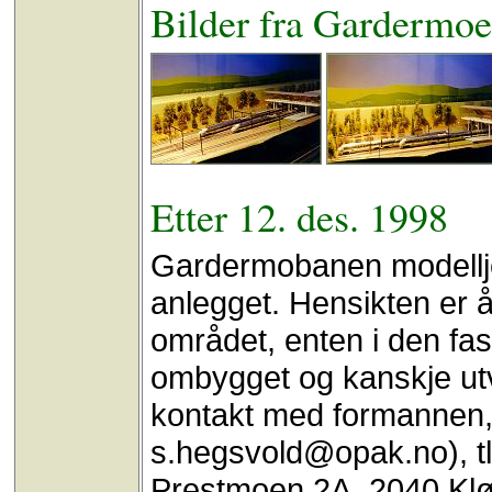
Bilder fra Gardermo
Etter 12. des. 1998
Gardermobanen modellje
anlegget. Hensikten er å 
området, enten i den faso
ombygget og kanskje utv
kontakt med formannen, 
s.hegsvold@opak.no), tl
Prestmoen 2A, 2040 Klø