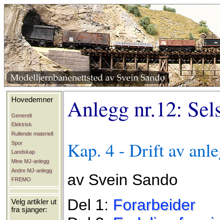
Anlegg nr.12: Sel
Hovedemner
Generelt
Elektrisk
Rullende materiell
Kap. 4 - Drift av anl
Spor
Landskap
Mine MJ-anlegg
Andre MJ-anlegg
av Svein Sando
FREMO
Del 1:
Forarbeider
Velg artikler ut
fra sjanger: