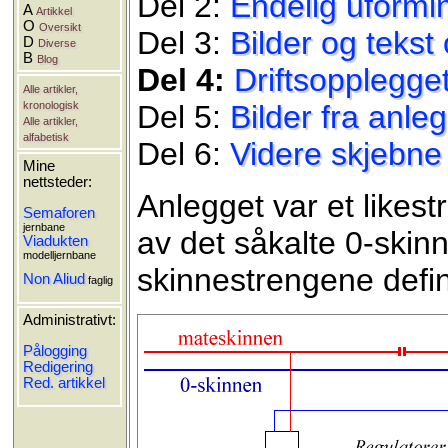
Del 2:
Endelig uformi
A
Artikkel
O
Oversikt
Del 3:
Bilder og tekst
D
Diverse
B
Blog
Del 4:
Driftsopplegge
Alle artikler,
kronologisk
Del 5:
Bilder fra anle
Alle artikler,
alfabetisk
Del 6:
Videre skjebne
Mine
nettsteder:
Anlegget var et likes
Semaforen
jernbane
av det såkalte 0-skinne
Viadukten
modelljernbane
skinnestrengene define
Non Aliud
faglig
Administrativt:
Pålogging
Redigering
Red. artikkel