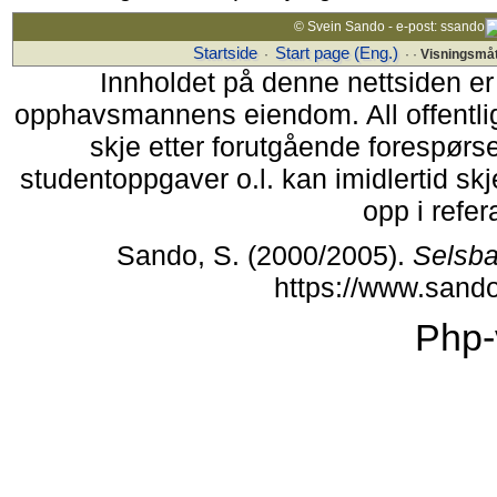
© Svein Sando - e-post: ssando
Startside
Start page (Eng.)
·
· ·
Visningsmå
Innholdet på denne nettsiden er
opphavsmannens eiendom. All offentlig 
skje etter forutgående forespørsel
studentoppgaver o.l. kan imidlertid s
opp i refer
Sando, S. (2000/2005).
Selsba
https://www.sand
Php-