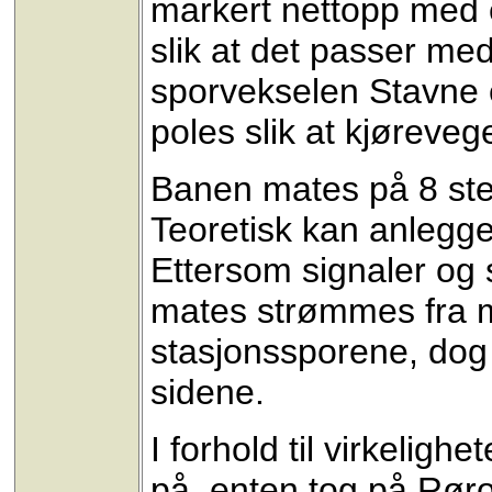
markert nettopp med e
slik at det passer med
sporvekselen Stavne e
poles slik at kjørevege
Banen mates på 8 ste
Teoretisk kan anlegge
Ettersom signaler og 
mates strømmes fra m
stasjonssporene, dog 
sidene.
I forhold til virkelig
på, enten tog på Rør