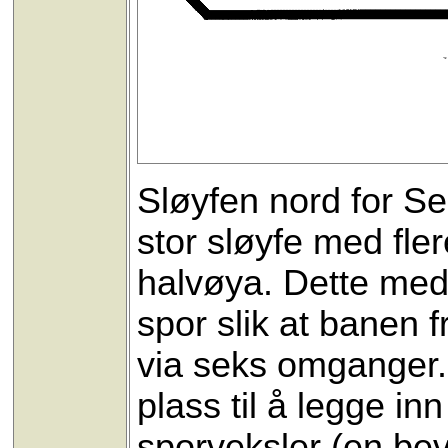
Sløyfen nord for Se
stor sløyfe med fle
halvøya. Dette medf
spor slik at banen f
via seks omganger. 
plass til å legge in
sporveksler (en bev