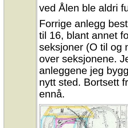
ved Ålen ble aldri ful
Forrige anlegg best
til 16, blant annet 
seksjoner (O til og
over seksjonene. Je
anleggene jeg bygger
nytt sted. Bortsett f
ennå.