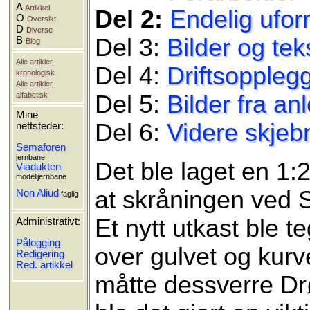
A
Artikkel
Del 2:
Endelig ufor
O
Oversikt
D
Diverse
Del 3:
Bilder og te
B
Blog
Alle artikler,
Del 4:
Driftsoppleg
kronologisk
Alle artikler,
alfabetisk
Del 5:
Bilder fra an
Mine
Del 6:
Videre skjeb
nettsteder:
Semaforen
jernbane
Det ble laget en 1:
Viadukten
modelljernbane
at skråningen ved S
Non Aliud
faglig
Et nytt utkast ble t
Administrativt:
Pålogging
over gulvet og kurve
Redigering
Red. artikkel
måtte dessverre Drøi