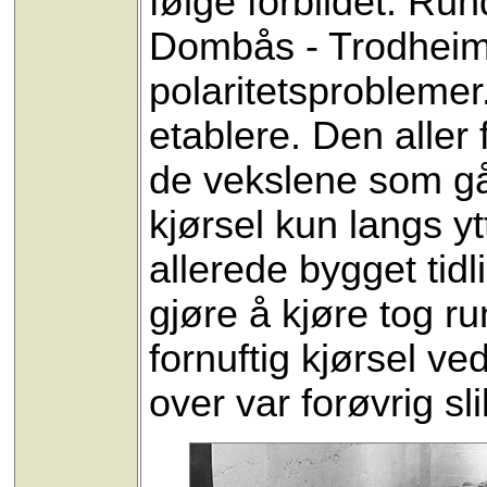
følge forbildet. Ru
Dombås - Trodheim 
polaritetsproblemer
etablere. Den aller 
de vekslene som går
kjørsel kun langs y
allerede bygget tidl
gjøre å kjøre tog r
fornuftig kjørsel v
over var forøvrig sli