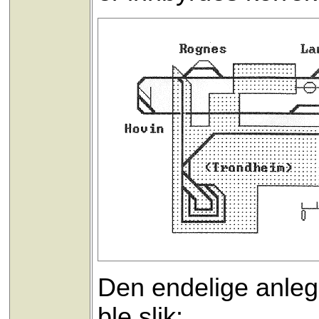
Den endelige anle
ble slik: