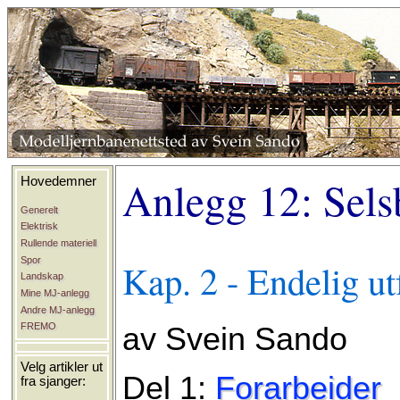
Anlegg 12: Sels
Hovedemner
Generelt
Elektrisk
Rullende materiell
Spor
Kap. 2 - Endelig u
Landskap
Mine MJ-anlegg
Andre MJ-anlegg
FREMO
av Svein Sando
Velg artikler ut
Del 1:
Forarbeider
fra sjanger: