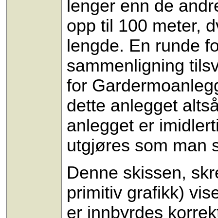
lenger enn de andre
opp til 100 meter, d
lengde. En runde for
sammenligning tils
for Gardermoanlegg
dette anlegget alts
anlegget er imidler
utgjøres som man s
Denne skissen, skre
primitiv grafikk) v
er innbyrdes korrek