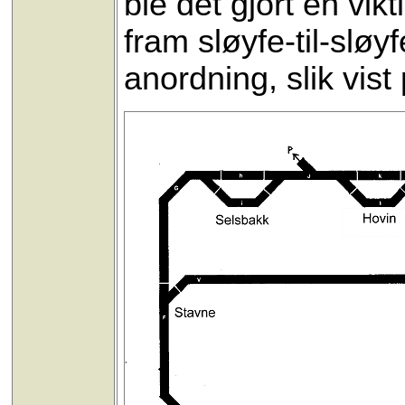
ble det gjort en vik
fram sløyfe-til-sløy
anordning, slik vis