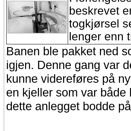
beskrevet en
togkjørsel 
lenger enn ti
Banen ble pakket ned so
igjen. Denne gang var de
kunne videreføres på nyt
en kjeller som var både 
dette anlegget bodde p