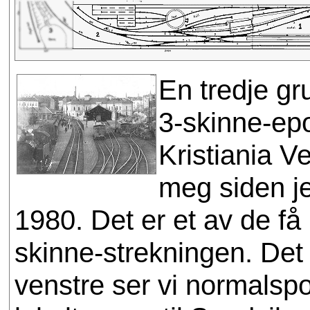
En tredje gr
3-skinne-epo
Kristiania V
meg siden j
1980. Det er et av de få 
skinne-strekningen. Det e
venstre ser vi normalsp