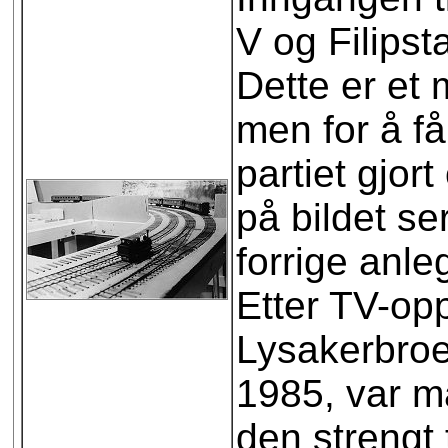
V og Filipst
Dette er et m
men for å få
partiet gjor
på bildet s
forrige anl
Etter TV-o
Lysakerbroe
1985, var ma
den strengt t