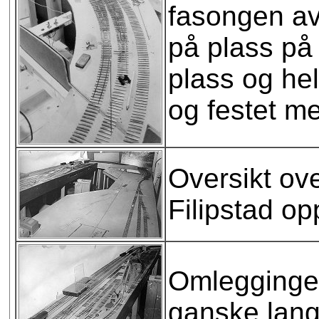
fasongen av
på plass på 
plass og hel
og festet me
Oversikt ov
Filipstad opp
Omleggingen
ganske langt