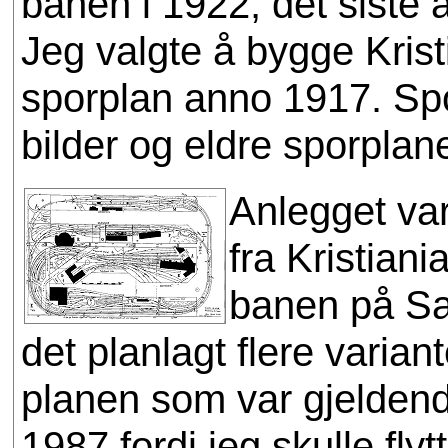
banen i 1922, det siste 
Jeg valgte å bygge Krist
sporplan anno 1917. Spo
bilder og eldre sporplane
Anlegget va
fra Kristian
banen på Sa
det planlagt flere varian
planen som var gjeldend
1987 fordi jeg skulle flyt