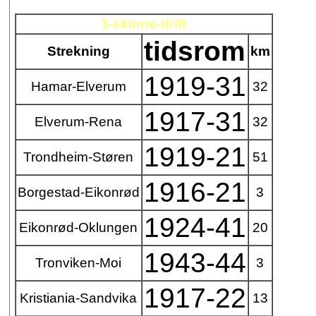
3-skinne-drift
tidsrom
Strekning
km
1919-31
Hamar-Elverum
32
1917-31
Elverum-Rena
32
1919-21
Trondheim-Støren
51
1916-21
Borgestad-Eikonrød
3
1924-41
Eikonrød-Oklungen
20
1943-44
Tronviken-Moi
3
1917-22
Kristiania-Sandvika
13