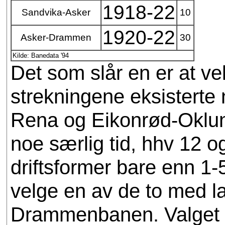
1918-22
Sandvika-Asker
10
1920-22
Asker-Drammen
30
Kilde: Banedata '94
Det som slår en er at v
strekningene eksisterte
Rena og Eikonrød-Oklun
noe særlig tid, hhv 12 
driftsformer bare enn 1-
velge en av de to med lan
Drammenbanen. Valget ble