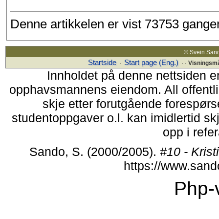
Denne artikkelen er vist 73753 gange
© Svein Sand
Startside
Start page (Eng.)
·
· ·
Visningsm
Innholdet på denne nettsiden e
opphavsmannens eiendom. All offentlig 
skje etter forutgående forespørse
studentoppgaver o.l. kan imidlertid s
opp i refer
Sando, S. (2000/2005).
#10 - Kri
https://www.san
Php-