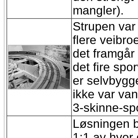
mangler).
Strupen var 
flere veibro
det framgår 
det fire spo
er selvbygg
ikke var vant
3-skinne-sp
Løsningen b
1:1 av hvor 