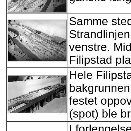
Samme sted 
Strandlinjen
venstre. Midt
Filipstad pla
Hele Filips
bakgrunnen 
festet oppo
(spot) ble 
I forlengels