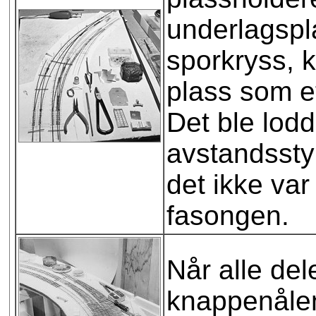
underlagspl
sporkryss, 
plass som e
Det ble lodd
avstandssty
det ikke var
fasongen.
Når alle del
knappenålen