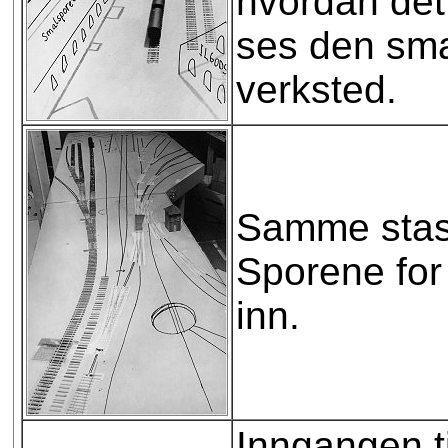
hvordan det 
ses den sma
verksted.
Samme stasj
Sporene for 
inn.
Inngangen t