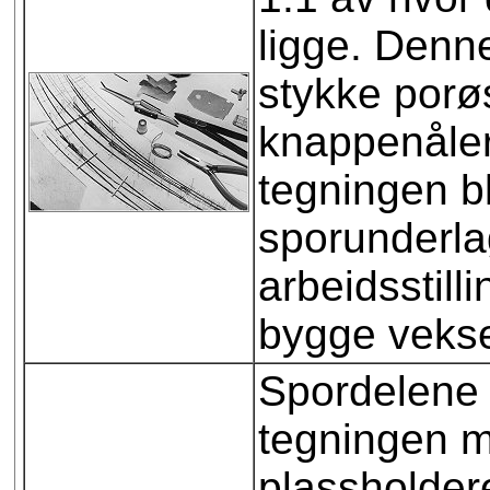
ligge. Denne
stykke porøs
knappenåler
tegningen bl
sporunderla
arbeidsstill
bygge vekse
Spordelene b
tegningen 
plassholdere