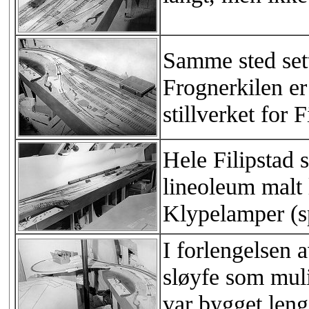
Samme sted sett
Frognerkilen er 
stillverket for F
Hele Filipstad 
lineoleum malt 
Klypelamper (s
I forlengelsen 
sløyfe som muli
var bygget lenge