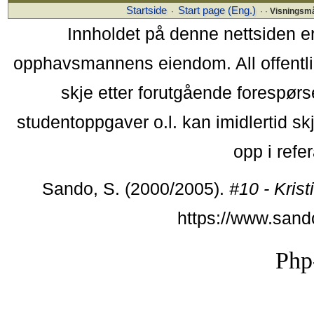
Startside
Start page (Eng.)
·
· ·
Visningsm
Innholdet på denne nettsiden e
opphavsmannens eiendom. All offentlig 
skje etter forutgående forespørse
studentoppgaver o.l. kan imidlertid s
opp i refer
Sando, S. (2000/2005).
#10 - Kri
https://www.san
Php