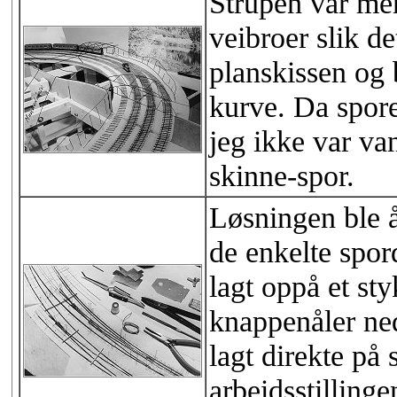
Strupen var men
veibroer slik d
planskissen og b
kurve. Da spor
jeg ikke var van
skinne-spor.
Løsningen ble å
de enkelte spor
lagt oppå et sty
knappenåler ned
lagt direkte på
arbeidsstilling