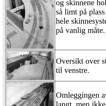
og skinnene hol
så limt på plass
hele skinnesyste
på vanlig måte.
Oversikt over s
til venstre.
Omleggingen av
langt, men ikke 