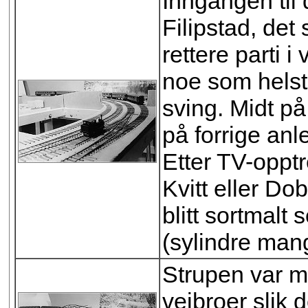
Inngangen til
Filipstad, det
rettere parti i
noe som helst,
sving. Midt på
på forrige an
Etter TV-opp
Kvitt eller D
blitt sortmalt 
(sylindre mang
Strupen var me
veibroer slik 