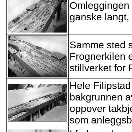
Omleggingen a
ganske langt, 
Samme sted set
Frognerkilen e
stillverket for 
Hele Filipsta
bakgrunnen av
oppover takbj
som anleggsb