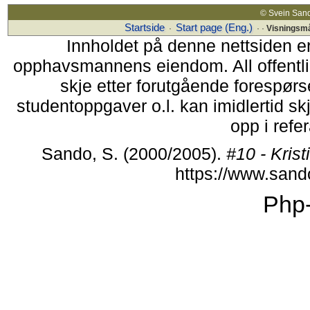
© Svein Sand
Startside
Start page (Eng.)
·
· ·
Visningsm
Innholdet på denne nettsiden e
opphavsmannens eiendom. All offentlig 
skje etter forutgående forespørse
studentoppgaver o.l. kan imidlertid s
opp i refer
Sando, S. (2000/2005).
#10 - Kri
https://www.san
Php-