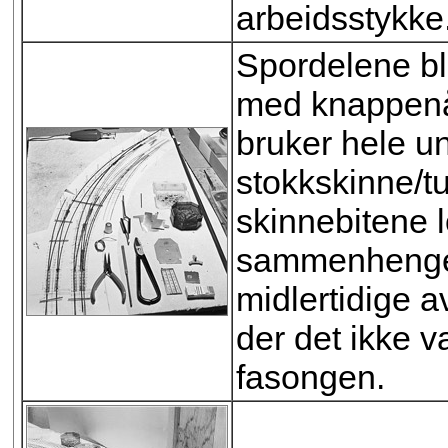
arbeidsstykke
Spordelene bl
med knappenål
bruker hele u
stokkskinne/t
skinnebitene 
sammenhengen
midlertidige 
der det ikke v
fasongen.