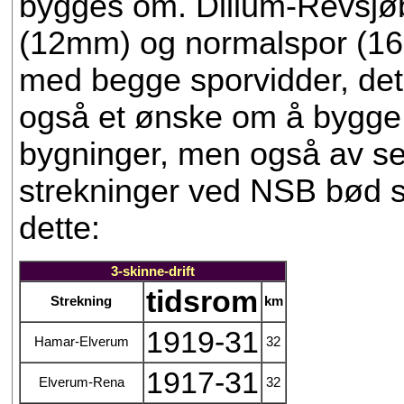
bygges om. Dillum-Revsj
(12mm) og normalspor (16
med begge sporvidder, det v
også et ønske om å bygge k
bygninger, men også av se
strekninger ved NSB bød s
dette:
3-skinne-drift
tidsrom
Strekning
km
1919-31
Hamar-Elverum
32
1917-31
Elverum-Rena
32