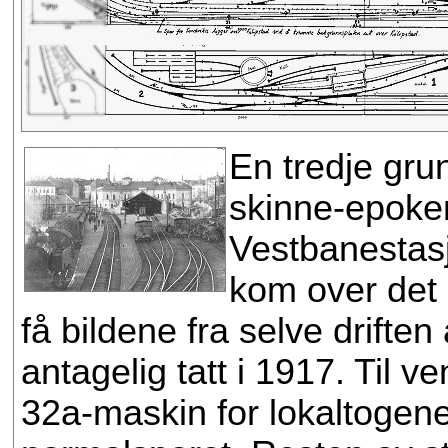
En tredje gru
skinne-epoken 
Vestbanestasj
kom over det 
få bildene fra selve drifte
antagelig tatt i 1917. Til 
32a-maskin for lokaltogene