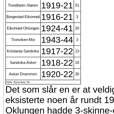
1919-21
Trondheim-Støren
51
1916-21
Borgestad-Eikonrød
3
1924-41
Eikonrød-Oklungen
20
1943-44
Tronviken-Moi
3
1917-22
Kristiania-Sandvika
13
1918-22
Sandvika-Asker
10
1920-22
Asker-Drammen
30
Kilde: Banedata '94
Det som slår en er at vel
eksisterte noen år rundt 
Oklungen hadde 3-skinne-dr