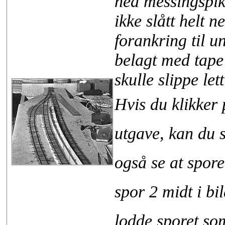
ned messingspi
ikke slått helt 
forankring til u
belagt med tape 
skulle slippe le
Hvis du klikker 
utgave, kan du 
også se at spore
spor 2 midt i bi
lodde sporet som