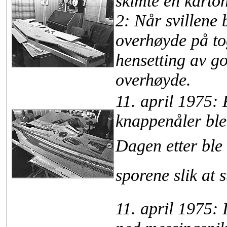
skimte en karton
2: Når svillene 
overhøyde på to
hensetting av g
overhøyde.
11. april 1975:
knappenåler ble
Dagen etter ble 
sporene slik at 
11. april 1975: 