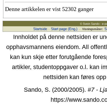
Denne artikkelen er vist 52302 ganger
© Svein Sando - e-p
Startside
Start page (Eng.)
S
·
· ·
Visningsmåter:
Innholdet på denne nettsiden er un
opphavsmannens eiendom. All offentlig 
kan kun skje etter forutgående fores
artikler, studentoppgaver o.l. kan i
nettsiden kan føres opp i
Sando, S. (2000/2005).
#7 - L
https://www.sando.c