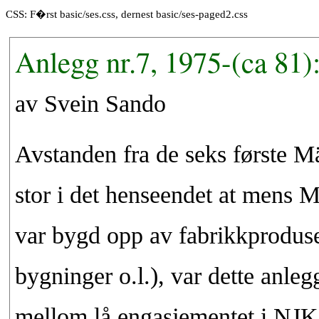
CSS: F�rst basic/ses.css, dernest basic/ses-paged2.css
Anlegg nr.7, 1975-(ca 81)
av Svein Sando
Avstanden fra de seks første Mä
stor i det henseendet at mens M
var bygd opp av fabrikkproduser
bygninger o.l.), var dette anle
mellom lå engasjementet i NJK 