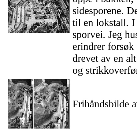
sidesporene. Det
til en lokstall.
sporvei. Jeg hu
erindrer forsø
drevet av en al
og strikkoverfø
Frihåndsbilde a