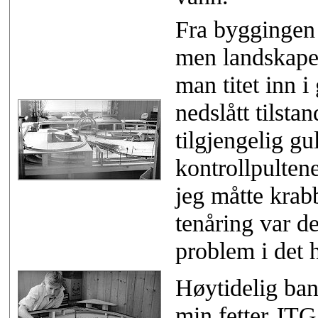
Fra byggingen 
men landskapet
man titet inn 
nedslått tilsta
tilgjengelig gu
kontrollpulten
jeg måtte krab
tenåring var de
problem i det h
Høytidelig ban
min fetter JTG