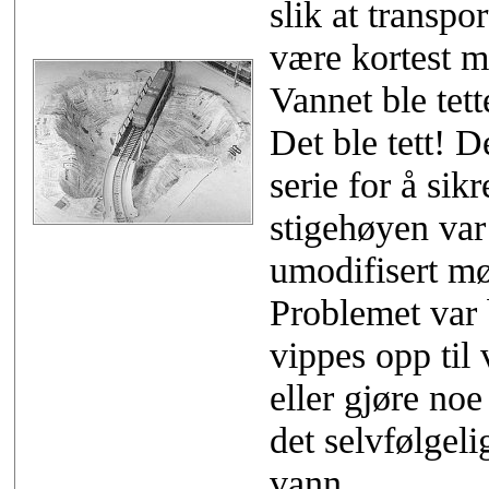
slik at transpo
være kortest mu
Vannet ble tet
Det ble tett! D
serie for å sik
stigehøyen var
umodifisert mø
Problemet var 
vippes opp til
eller gjøre noe
det selvfølgeli
vann.