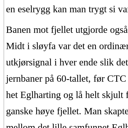
en eselrygg kan man trygt si va
Banen mot fjellet utgjorde også
Midt i sløyfa var det en ordinæ
utkjørsignal i hver ende slik de
jernbaner på 60-tallet, før CTC
het Eglharting og lå helt skjult
ganske høye fjellet. Man skapt
mellom det lille samfunnet Eglh