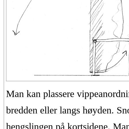
Man kan plassere vippeanordnin
bredden eller langs høyden. S
hengslingen på kortsidene. Man