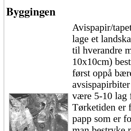
Byggingen
Avispapir/tape
lage et landska
til hverandre m
10x10cm) bestr
først oppå bær
avsispapirbiter
være 5-10 lag 
Tørketiden er f
papp som er fo
man bestryke m