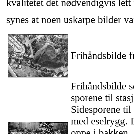
kvalitetet det nødvendigvis let
synes at noen uskarpe bilder va
Frihåndsbilde f
Frihåndsbilde s
sporene til sta
Sidesporene til 
med eselrygg. D
oppe i bakken,