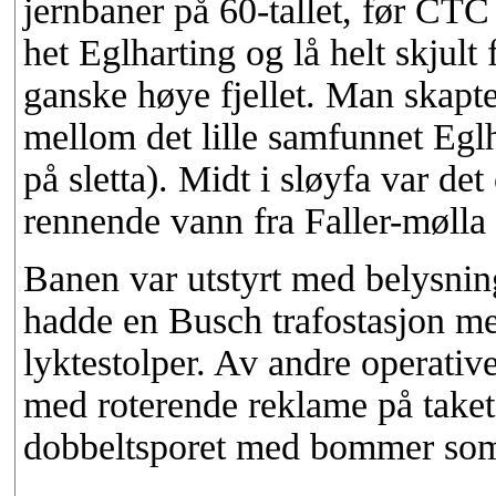
jernbaner på 60-tallet, før CTC
het Eglharting og lå helt skjult
ganske høye fjellet. Man skapt
mellom det lille samfunnet Eglh
på sletta). Midt i sløyfa var d
rennende vann fra Faller-mølla (
Banen var utstyrt med belysnin
hadde en Busch trafostasjon med
lyktestolper. Av andre operativ
med roterende reklame på taket
dobbeltsporet med bommer som 