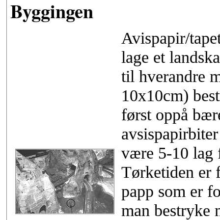
Byggingen
Avispapir/tape
lage et landska
til hverandre m
10x10cm) bestr
først oppå bær
avsispapirbiter
være 5-10 lag 
Tørketiden er f
papp som er fo
man bestryke m