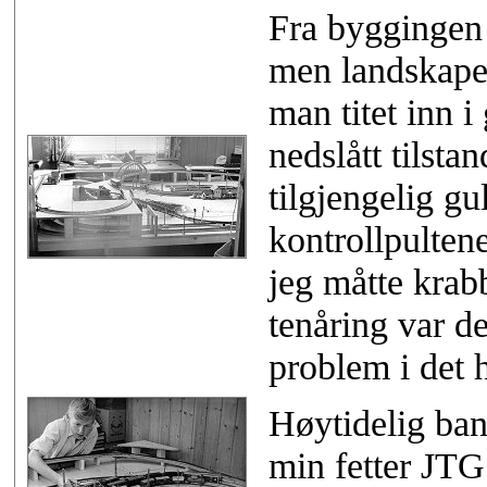
Fra byggingen 
men landskapet
man titet inn 
nedslått tilsta
tilgjengelig gu
kontrollpulten
jeg måtte krab
tenåring var de
problem i det h
Høytidelig ban
min fetter JTG