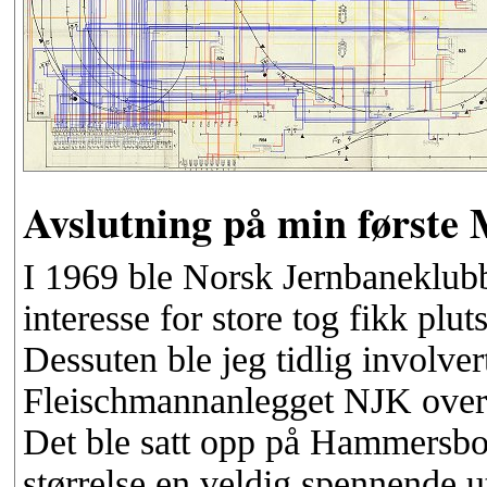
Avslutning på min første 
I 1969 ble Norsk Jernbaneklubb
interesse for store tog fikk plu
Dessuten ble jeg tidlig involve
Fleischmannanlegget NJK overt
Det ble satt opp på Hammersbo
størrelse en veldig spennende u