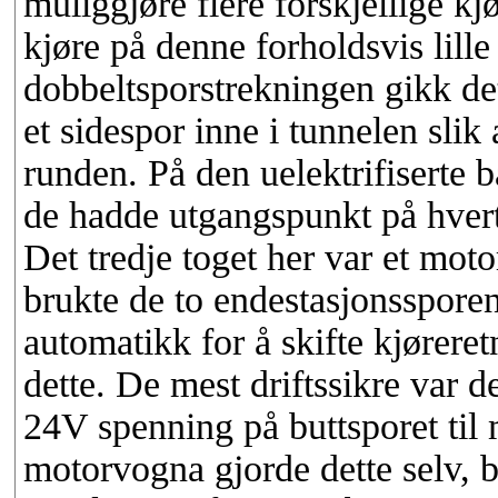
muliggjøre flere forskjellige kj
kjøre på denne forholdsvis lille
dobbeltsporstrekningen gikk det
et sidespor inne i tunnelen slik 
runden. På den uelektrifiserte b
de hadde utgangspunkt på hvert s
Det tredje toget her var et mo
brukte de to endestasjonsspore
automatikk for å skifte kjøreret
dette. De mest driftssikre var d
24V spenning på buttsporet til
motorvogna gjorde dette selv, 