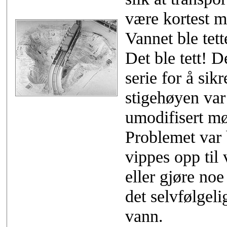
være kortest mu
Vannet ble tet
Det ble tett! D
serie for å sik
stigehøyen var
umodifisert mø
Problemet var 
vippes opp til
eller gjøre noe
det selvfølgeli
vann.