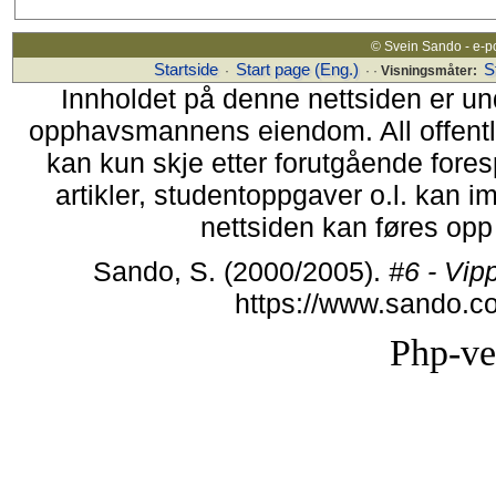
© Svein Sando - e-p
Startside
Start page (Eng.)
S
·
· ·
Visningsmåter:
Innholdet på denne nettsiden er un
opphavsmannens eiendom. All offentlig 
kan kun skje etter forutgående fores
artikler, studentoppgaver o.l. kan i
nettsiden kan føres opp i
Sando, S. (2000/2005).
#6 - Vip
https://www.sando.c
Php-ve