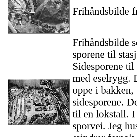
Frihåndsbilde f
Frihåndsbilde s
sporene til sta
Sidesporene til 
med eselrygg. D
oppe i bakken,
sidesporene. Det
til en lokstall.
sporvei. Jeg hu