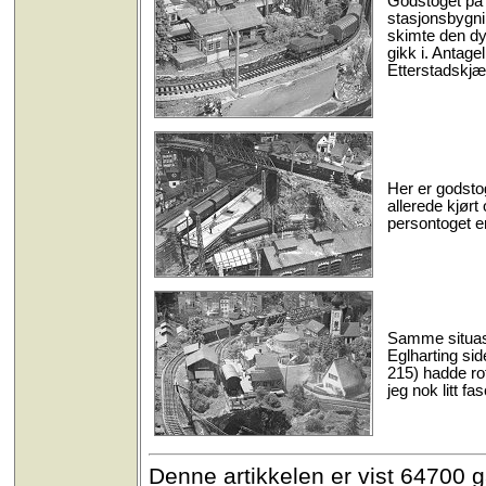
Godstoget på 
stasjonsbygnin
skimte den dy
gikk i. Antagel
Etterstadskjæ
Her er godsto
allerede kjørt
persontoget er
Samme situasj
Eglharting sid
215) hadde rot
jeg nok litt fa
Denne artikkelen er vist 64700 