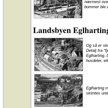
nærmest ove
bommer ble a
Landsbyen Eglhartin
Og så er sk
Detalj fra "
Eglharting. 
husdeler, ett
Eglharting 
skimtes und