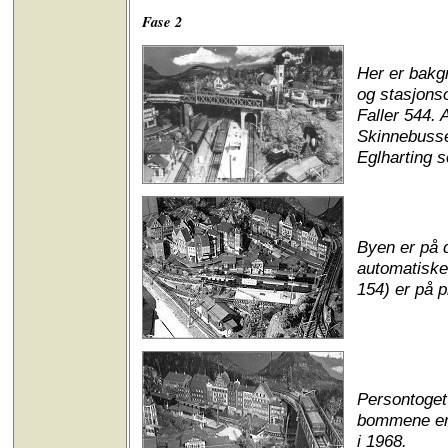
Fase 2
Her er bakg
og stasjonso
Faller 544. 
Skinnebussen
Eglharting 
Byen er på 
automatiske
154) er på p
Persontoget
bommene er g
i 1968.