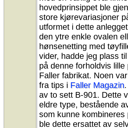
hovedprinsippet ble gjen
store kjørevariasjoner på
utformet i dette anlegget.
den ytre enkle ovalen ell
hønsenetting med tøyfill
vider, hadde jeg plass ti
på denne forholdvis lille
Faller fabrikat. Noen va
fra tips i
Faller Magazin
.
av to sett B-901. Dette 
eldre type, bestående a
som kunne kombineres p
ble dette ersattet av s