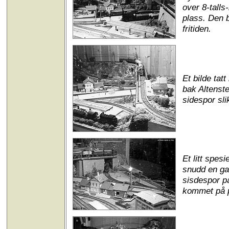
over 8-tall
plass. Den b
fritiden.
Et bilde tat
bak Altenste
sidespor sli
Et litt spesi
snudd en gan
sisdespor p
kommet på p