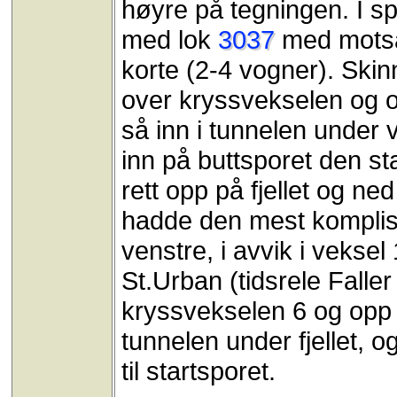
høyre på tegningen. I sp
med lok
3037
med motsat
korte (2-4 vogner). Skinn
over kryssvekselen og o
så inn i tunnelen under v
inn på buttsporet den sta
rett opp på fjellet og ne
hadde den mest komplise
venstre, i avvik i vekse
St.Urban (tidsrele Faller 
kryssvekselen 6 og opp på
tunnelen under fjellet, 
til startsporet.