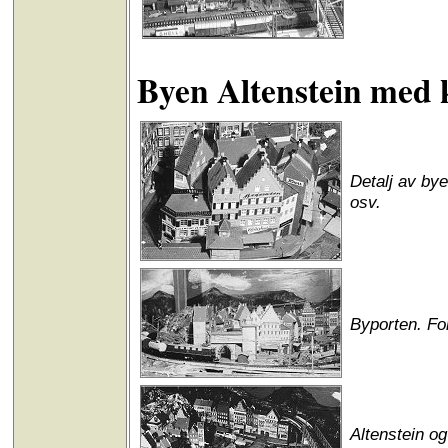
Byen Altenstein med 
Detalj av bye
osv.
Byporten. Fo
Altenstein o