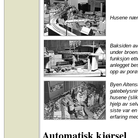
Husene nærm
Baksiden av
under broen.
funksjon ett
anlegget bes
opp av porø
Byen Altenst
gatebelysni
husene (slik
hjelp av sel
siste var en
erfaring med
Automatisk kjørsel