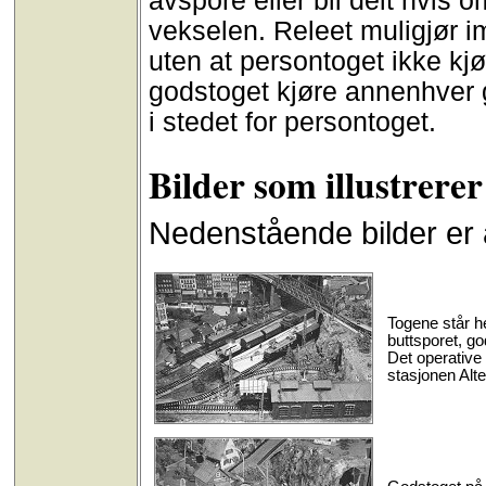
avspore eller bli delt hvis
vekselen. Releet muligjør im
uten at persontoget ikke kjø
godstoget kjøre annenhver 
i stedet for persontoget.
Bilder som illustrere
Nedenstående bilder er al
Togene står h
buttsporet, g
Det operative
stasjonen Alte