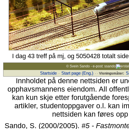
I dag 43 treff på mj, og 5050428 totalt sid
© Svein Sando - e-post: ssando
Startside
Start page (Eng.)
S
·
· ·
Visningsmåter:
Innholdet på denne nettsiden er un
opphavsmannens eiendom. All offentlig 
kan kun skje etter forutgående fores
artikler, studentoppgaver o.l. kan i
nettsiden kan føres opp i
Sando, S. (2000/2005).
#5 - Fastmonte