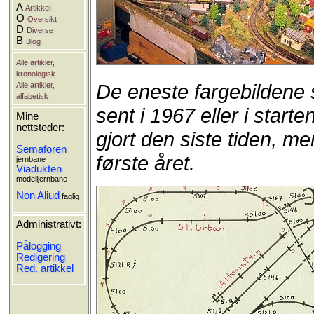
A
Artikkel
O
Oversikt
D
Diverse
B
Blog
Alle artikler,
kronologisk
De eneste fargebildene s
Alle artikler,
alfabetisk
sent i 1967 eller i star
Mine
nettsteder:
gjort den siste tiden, m
Semaforen
første året.
jernbane
Viadukten
modelljernbane
Non Aliud
faglig
Administrativt:
Pålogging
Redigering
Red. artikkel