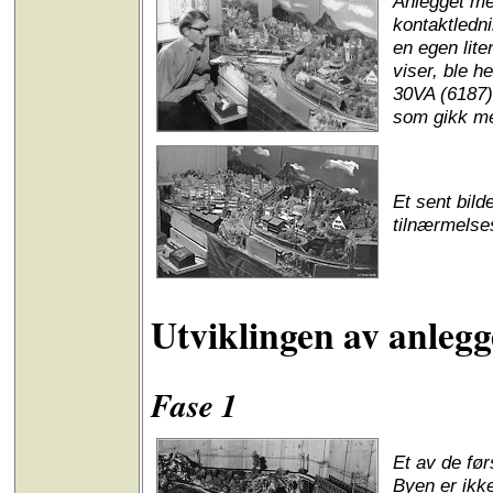
Anlegget me
kontaktledni
en egen lite
viser, ble h
30VA (6187) 
som gikk me
Et sent bild
tilnærmelses
Utviklingen av anlegg
Fase 1
Et av de før
Byen er ikk