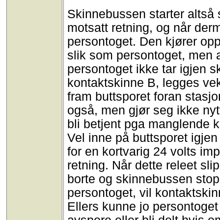
Skinnebussen starter altså 
motsatt retning, og når der
persontoget. Den kjører opp 
slik som persontoget, men alt
persontoget ikke tar igjen
kontaktskinne B, legges veks
fram buttsporet foran stas
også, men gjør seg ikke nytt
bli betjent pga manglende kon
Vel inne på buttsporet igje
for en kortvarig 24 volts impu
retning. Når dette releet sl
borte og skinnebussen stop
persontoget, vil kontaktski
Ellers kunne jo persontoget k