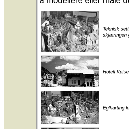
å modellere eller male d
Teknisk sett
skjæringen 
Hotell Kaise
Eglharting k