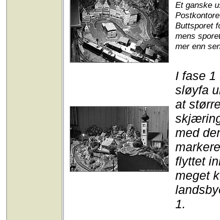
Et ganske us
Postkontore
Buttsporet f
mens sporet
mer enn sen
I fase 1
sløyfa u
at størr
skjæring
med den
markerer
flyttet i
meget ko
landsbye
1.