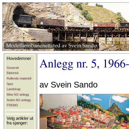
Anlegg nr. 5, 1966
Hovedemner
Generelt
Elektrisk
Rullende materiell
av Svein Sando
Spor
Landskap
Mine MJ-anlegg
Andre MJ-anlegg
FREMO
Velg artikler ut
fra sjanger: