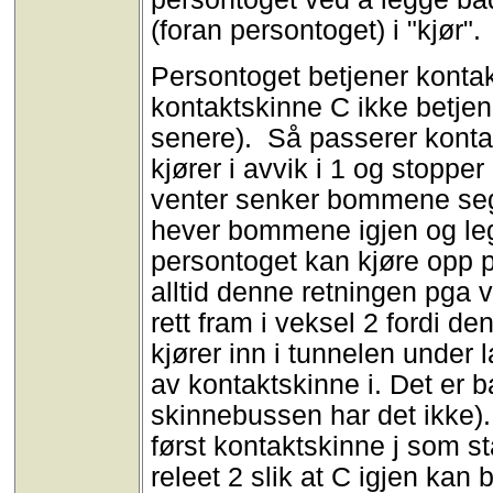
(foran persontoget) i "kjør".
Persontoget betjener kontak
kontaktskinne C ikke betjen
senere). Så passerer kontak
kjører i avvik i 1 og stopp
venter senker bommene seg
hever bommene igjen og legg
persontoget kan kjøre opp på
alltid denne retningen pga ve
rett fram i veksel 2 fordi de
kjører inn i tunnelen under 
av kontaktskinne i. Det er b
skinnebussen har det ikke). 
først kontaktskinne j som st
releet 2 slik at C igjen kan 