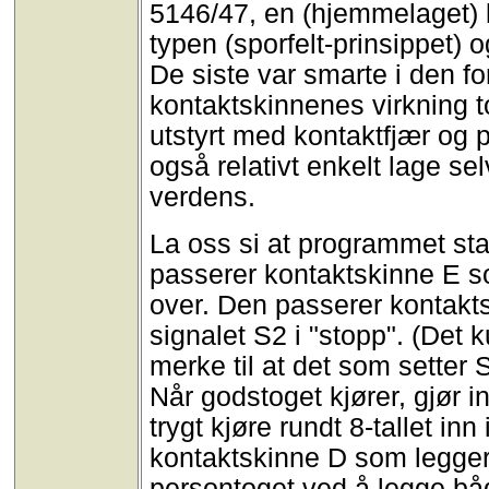
5146/47, en (hjemmelaget) 
typen (sporfelt-prinsippet) o
De siste var smarte i den f
kontaktskinnenes virkning 
utstyrt med kontaktfjær og 
også relativt enkelt lage sel
verdens.
La oss si at programmet sta
passerer kontaktskinne E so
over. Den passerer kontakts
signalet S2 i "stopp". (Det 
merke til at det som setter S
Når godstoget kjører, gjør 
trygt kjøre rundt 8-tallet inn 
kontaktskinne D som legger ve
persontoget ved å legge bå