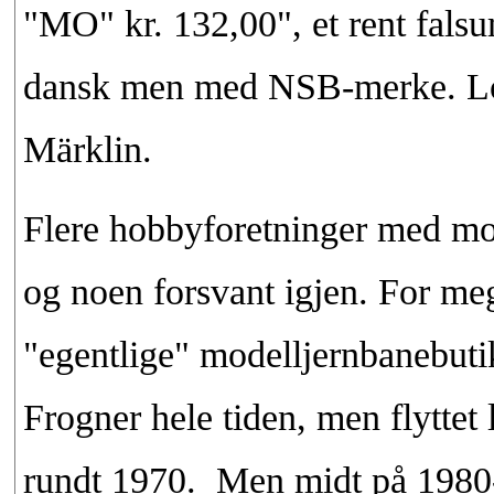
"MO" kr. 132,00", et rent fals
dansk men med NSB-merke. Lon
Märklin.
Flere hobbyforetninger med mod
og noen forsvant igjen. For meg
"egentlige" modelljernbanebut
Frogner hele tiden, men flyttet
rundt 1970. Men midt på 1980-ta