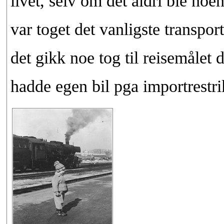
livet, selv om det aldri ble no
var toget det vanligste transpor
det gikk noe tog til reisemålet 
hadde egen bil pga importrestri