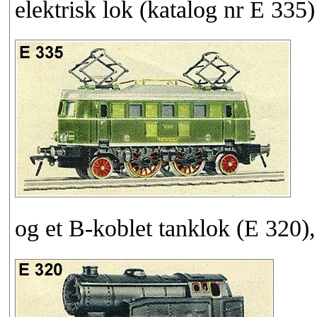
elektrisk lok (katalog nr E 335
og et B-koblet tanklok (E 320)