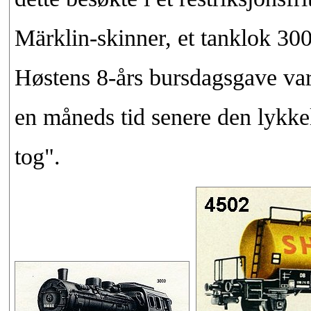
Märklin-skinner, et tanklok 30
Høstens 8-års bursdagsgave var 
en måneds tid senere den lykkeli
tog".