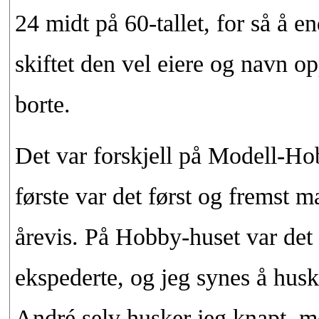
24 midt på 60-tallet, for så å 
skiftet den vel eiere og navn op
borte.
Det var forskjell på Modell-H
første var det først og fremst m
årevis. På Hobby-huset var det
ekspederte, og jeg synes å huske
André selv husker jeg knapt, m