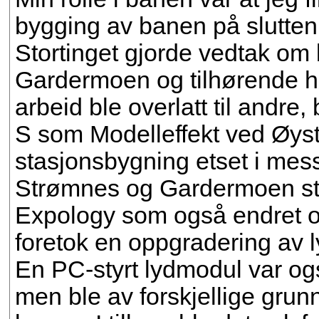
bygging av banen på slutten
Stortinget gjorde vedtak om
Gardermoen og tilhørende h
arbeid ble overlatt til andr
S som Modelleffekt ved Øyste
stasjonsbygning etset i mes
Strømnes og Gardermoen st
Expology som også endret o
foretok en oppgradering av 
En PC-styrt lydmodul var også 
men ble av forskjellige grunn