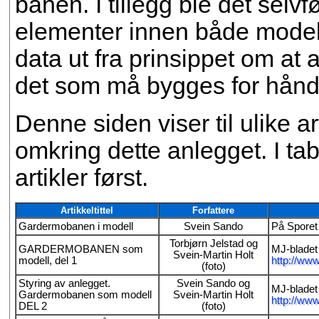
banen. I tillegg ble det selv
elementer innen både modell
data ut fra prinsippet om at 
det som må bygges for hånd
Denne siden viser til ulike a
omkring dette anlegget. I ta
artikler først.
Artikkeltittel
Forfattere
Gardermobanen i modell
Svein Sando
På Sporet 
Torbjørn Jelstad og
GARDERMOBANEN som
MJ-bladet 
Svein-Martin Holt
modell, del 1
http://w
(foto)
Styring av anlegget.
Svein Sando og
MJ-bladet 
Gardermobanen som modell
Svein-Martin Holt
http://w
DEL 2
(foto)