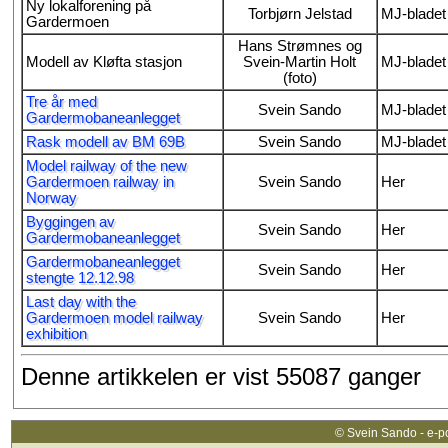
Ny lokalforening på
Torbjørn Jelstad
MJ-bladet 
Gardermoen
Hans Strømnes og
Modell av Kløfta stasjon
Svein-Martin Holt
MJ-bladet 
(foto)
Tre år med
Svein Sando
MJ-bladet 
Gardermobaneanlegget
Rask modell av BM 69B
Svein Sando
MJ-bladet 
Model railway of the new
Gardermoen railway in
Svein Sando
Her
Norway
Byggingen av
Svein Sando
Her
Gardermobaneanlegget
Gardermobaneanlegget
Svein Sando
Her
stengte 12.12.98
Last day with the
Gardermoen model railway
Svein Sando
Her
exhibition
Denne artikkelen er vist 55087 ganger
© Svein Sando - e-p