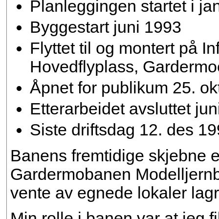
Planleggingen startet i j
Byggestart juni 1993
Flyttet til og montert på I
Hovedflyplass, Garderm
Åpnet for publikum 25. ok
Etterarbeidet avsluttet ju
Siste driftsdag 12. des 199
Banens fremtidige skjebne er
Gardermobanen Modelljernb
vente av egnede lokaler lag
Min rolle i banen var at jeg 