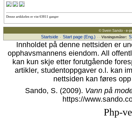
Denne artikkelen er vist 63811 ganger
© Svein Sando - e-p
Startside
Start page (Eng.)
S
·
· ·
Visningsmåter:
Innholdet på denne nettsiden er un
opphavsmannens eiendom. All offentlig 
kan kun skje etter forutgående fores
artikler, studentoppgaver o.l. kan i
nettsiden kan føres opp i
Sando, S. (2009).
Vann på mode
https://www.sando.c
Php-ve