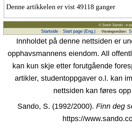
Denne artikkelen er vist 49118 ganger
© Svein Sando - e-p
Startside
Start page (Eng.)
S
·
· ·
Visningsmåter:
Innholdet på denne nettsiden er un
opphavsmannens eiendom. All offentlig 
kan kun skje etter forutgående fores
artikler, studentoppgaver o.l. kan i
nettsiden kan føres opp i
Sando, S. (1992/2000).
Finn deg s
https://www.sando.c