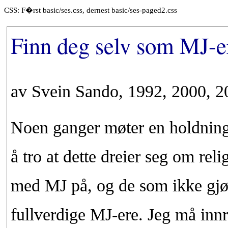
CSS: F�rst basic/ses.css, dernest basic/ses-paged2.css
Finn deg selv som MJ-e
av Svein Sando, 1992, 2000, 2
Noen ganger møter en holdninge
å tro at dette dreier seg om reli
med MJ på, og de som ikke gjør
fullverdige MJ-ere. Jeg må innr