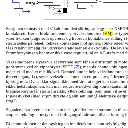
Stasjonen er utstyrt med såkalt komplett sikringsanlegg etter NSB/JB
kontaktsett. Her er brukt roterende sporvekselmotorer (
VM)
av typen
viser hvilken tunge som opereres og hvordan kontaktenes stilling i for
strøm settes på releet, trekkes kontaktene mot spolen. (Slike releer v
fåes relativt rimelig fra utstyrsleverandører av elektronikk. De leve
Strømforsyningen behøver ikke være regulert, så en AC-trafo med fir
Vekselmotorene styres via et styrerele som får sin driftstrøm til 
godt styres ved en vippebryter (SPDT [
2
]), men da denne koblingen k
måtte vi til med et rele likevel. Dermed kunne hele vekselmotoren sty
drevet utgang fx), styres vekselreleet med en en-polet av/på-bryter (S
kjøring mot. Dvs at klar-signal ikke medfører at toget kan starte før
sikkerhetsfunksjonen, kan man redusere nødvendig kontaktantall til t
bremsesporene får strøm fra riktig ytterstrekning. Som man vil se er 
(hjertestykket) med strøm direkte og slik sett unngå elektriske dødpun
frog").
Signalene har hvert sitt rele som dels gir eller bryter strømmen til 
stoppestrekning er utstyr med forbigangsdiode som tillater kjøring 
På denne skissen er det også tegnet inn detektorer, som selvfølgelig 