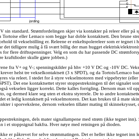
V sin standard. Strømfordelingen skjer via kontakter på releer eller på
 Tortoise eller Lemaco som begge har doble kontaktsett. Den brune str
hold til vekselstilling er. Releene er enkeltspolereleer som er tegnet i hv
ar det tidligere mulig å få svært billig der man hugget elektrisk/elektroni
res for flere driftsspenninger. Velg en som du har passende DC strømforsy
e kraftdioder skulle gjøre jobben.)
motorene fra V+ og V-; spenningskilder på hhv +10 V DC og -10V DC. Ve
rever helst tre vekselkontaktsett (3 x SPDT), og da Tortois/Lemaco bare 
res via releet. I stedet for å styre vekselmotoren med vippebryter (eller
PST). Det ene kontaktsettet styrer stoppestrekningen til det signalet som
 også vekselen ligger korrekt. Dette kalles forrigling. Dersom man vil o
o, og dermed klare seg uten et ekstra styrerele. De to andre kontaktsette
det et ledig kontaktsett på vekselmotoren. Det kan brukes til å mate ski
kter i sporvekslene, dersom vekselen tillater mating til skinnekrysset, d
stoppestrekningen, dels mater signallampene med strøm (ikke tegnet inn).
inn i et stoppsignal bakfra. Hver nøye med retningen på dioden.
ikke er påkrevet for selve strømmatingen. Det er heller ikke tegnet inn 