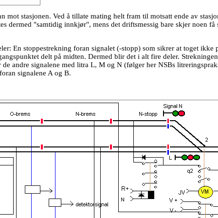
mot stasjonen. Ved å tillate mating helt fram til motsatt ende av stasjo
lates dermed "samtidig innkjør", mens det driftsmessig bare skjer noen få 
 deler: En stoppestrekning foran signalet (-stopp) som sikrer at toget ikke 
gangspunktet delt på midten. Dermed blir det i alt fire deler. Strekningen
 de andre signalene med litra L, M og N (følger her NSBs litreringspraks
 foran signalene A og B.