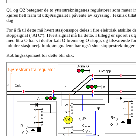
Q1 og Q2 betegner de to ytterstrekningenes regulatorer som mater inn 
kjøres helt fram til utkjørsignalet i påvente av kryssing. Teknisk til
dag.
For å få til dette må hvert stasjonsspor deles i fire elektrisk atskilte
stoppsignal ("ATC"). Hvert signal må ha dette. I tillegg er sporet i ut
med litra O har vi derfor kalt O-brems og O-stopp, og tilsvarende for
mindre stasjoner). Innkjørsignalene har også sine stoppestrekninger
Koblingsskjemaet for dette blir slik: