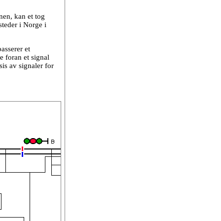
nen, kan et tog
steder i Norge i
passerer et
e foran et signal
is av signaler for