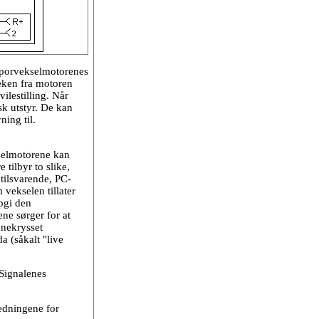
 sporvekselmotorenes
eken fra motoren
ilestilling. Når
sk utstyr. De kan
ning til.
kselmotorene kan
tilbyr to slike,
 tilsvarende, PC-
 vekselen tillater
ppgi den
ne sørger for at
nnekrysset
a (såkalt "live
 Signalenes
ledningene for