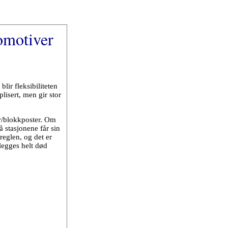
komotiver
lir fleksibiliteten
lisert, men gir stor
er/blokkposter. Om
å stasjonene får sin
reglen, og det er
 legges helt død