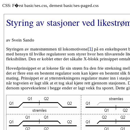
CSS: F�rst basic/ses.css, dernest basic/ses-paged.css
Styring av stasjoner ved likestr
av Svein Sando
Styringen av matestrømmen til lokomotivene[
1
] på en enkeltsporet 
med hensyn til hvilke regulatorer som styrer hvor hen tilsvarende l
fleksibilitet. Den er koblet etter det såkalte X-blokk prinsippet omta
Hovedprinsippet er at lokene får sin strøm fra den frie strekning me
det er flere enn en bestemt regulator som kan kjøre en bestemt slik fr
mating. Prinsippet er at ytterstrekningens regulator mater inn i stasj
når togveien er lagt slik at et tog skal kjøre rett gjennom stasjonen.
dersom sporvekselene i begge ender er lagt vekk fra sporet. Dette gir 