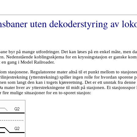
ømsbaner uten dekoderstyring av lo
bane byr på mange utfordringer. Det kan løses på en enkel måte, men da b
iten. Nedenstående koblingsskjema for en kryssingstasjon er ganske komp
lt en gang i Model Railroader.
llom stasjonene. Regulatorene mater altså til et punkt mellom to stasjon
ilinjestrekning (ytterstrekning) spiller ingen rolle for hvordan sporene p
onen som langt den kan i togets kjøreretning. Det er ett unntak fra denne 
 Da mater hver av ytterstrekningene til midt på stasjonen. Et stasjonsspor
fire mulige situasjoner for en to-sporet stasjon: