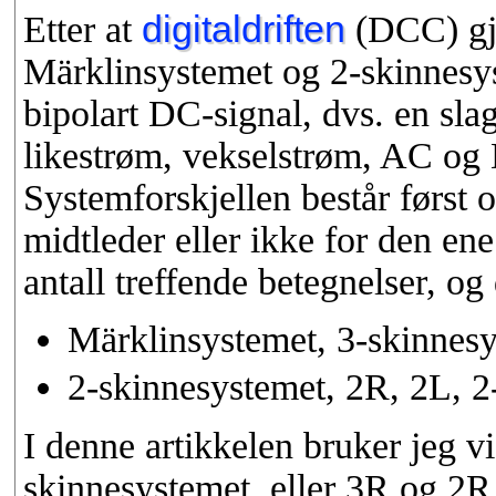
Etter at
digitaldriften
(DCC) gjor
Märklinsystemet og 2-skinnesyst
bipolart DC-signal, dvs. en sla
likestrøm, vekselstrøm, AC og 
Systemforskjellen består først 
midtleder eller ikke for den e
antall treffende betegnelser, og 
Märklinsystemet, 3-skinnesy
2-skinnesystemet, 2R, 2L, 2
I denne artikkelen bruker jeg v
skinnesystemet, eller 3R og 2R