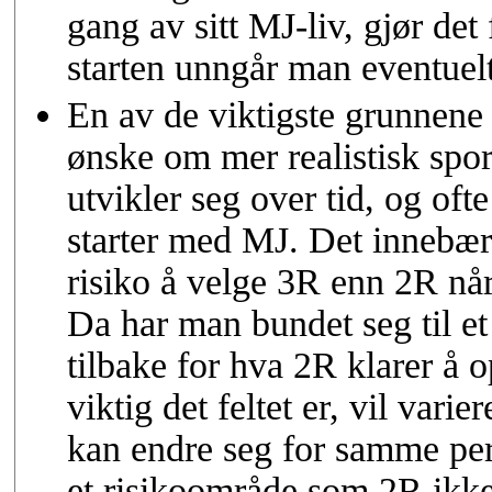
gang av sitt MJ-liv, gjør det
starten unngår man eventuel
En av de viktigste grunnene ti
ønske om mer realistisk spo
utvikler seg over tid, og of
starter med MJ. Det innebære
risiko å velge 3R enn 2R nå
Da har man bundet seg til et
tilbake for hva 2R klarer å 
viktig det feltet er, vil vari
kan endre seg for samme pers
et risikoområde som 2R ikk