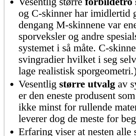
Vesentlig større
forbildetro
og C-skinner har imidlertid 
dengang M-skinnene var ene
sporveksler og andre spesial
systemet i så måte. C-skinne
svingradier hvilket i seg se
lage realistisk sporgeometri.
Vesentlig
større
utvalg
av sy
er den eneste produsent som
ikke minst for rullende mat
leverer dog de meste for be
Erfaring viser at nesten alle