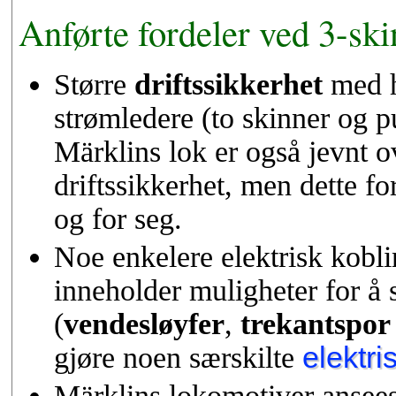
Anførte fordeler ved 3-sk
Større
driftssikkerhet
med h
strømledere (to skinner og pu
Märklins lok er også jevnt ov
driftssikkerhet, men dette for
og for seg.
Noe enkelere elektrisk kob
inneholder muligheter for å 
(
vendesløyfer
,
trekantspor
gjøre noen særskilte
elektri
Märklins lokomotiver ansees