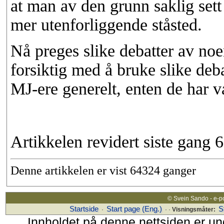
at man av den grunn saklig sett 
mer utenforliggende ståsted.
Nå preges slike debatter av no
forsiktig med å bruke slike deba
MJ-ere generelt, enten de har v
Artikkelen revidert siste gang 
Denne artikkelen er vist 64324 ganger
© Svein Sando - e-p
Startside
Start page (Eng.)
S
·
· ·
Visningsmåter:
Innholdet på denne nettsiden er un