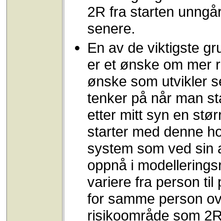
2R fra starten unngå
senere.
En av de viktigste gru
er et ønske om mer re
ønske som utvikler se
tenker på når man st
etter mitt syn en stø
starter med denne ho
system som ved sin ar
oppnå i modelleringsre
variere fra person ti
for samme person over
risikoområde som 2R