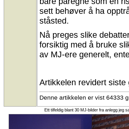
bare påregne som en ris
sett behøver å ha opptrå
ståsted.
Nå preges slike debatte
forsiktig med å bruke sli
av MJ-ere generelt, ente
Artikkelen revidert sist
Denne artikkelen er vist 64333 
Ett tilfeldig blant 30 MJ-bilder fra anlegg j