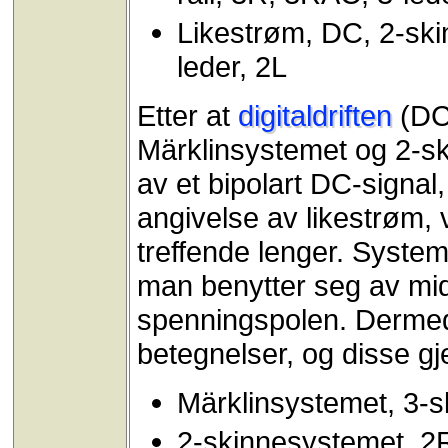
Likestrøm, DC, 2-ski
leder, 2L
Etter at
digitaldriften
(DCC
Märklinsystemet og 2-sk
av et bipolart DC-signal
angivelse av likestrøm,
treffende lenger. System
man benytter seg av midt
spenningspolen. Dermed 
betegnelser, og disse gj
Märklinsystemet, 3-s
2-skinnesystemet, 2R