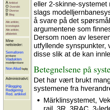
eller 2-skinne-systemet
A
Artikkel
O
Oversikt
slags modelljernbanesys
D
Diverse
B
Blog
å svare på det spørsmål
Alle artikler,
kronologisk
argumentene som finnes 
Alle artikler,
alfabetisk
Dersom noen av leserene
Mine
utfyllende synspunkter, 
nettsteder:
disse slik at de kan inn
Semaforen
jernbane
Viadukten
modelljernbane
Betegnelsene på sys
Non Aliud
faglig
Det har vært brukt mange
Administrativt:
systemene fra hverandr
Pålogging
Redigering
Red. artikkel
Märklinsystemet, Vek
rail, 3R, 3RAC, 3-led