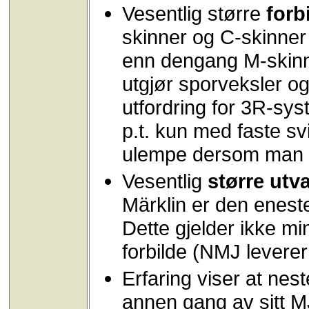
Vesentlig større
forb
skinner og C-skinner 
enn dengang M-skin
utgjør sporveksler og
utfordring for 3R-sy
p.t. kun med faste svi
ulempe dersom man vi
Vesentlig
større
utva
Märklin er den enest
Dette gjelder ikke mi
forbilde (NMJ levere
Erfaring viser at nest
annen gang av sitt MJ-