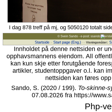
I dag 878 treff på mj, og 5050120 totalt si
© Svein Sando - e-post: ssando
Startside
Start page (Eng.)
S
·
· ·
Visningsmåter:
Innholdet på denne nettsiden er un
opphavsmannens eiendom. All offentlig 
kan kun skje etter forutgående fores
artikler, studentoppgaver o.l. kan i
nettsiden kan føres opp i
Sando, S. (2020 / 199).
To-skinne-s
07.08.2026 fra https://www
Php-ve