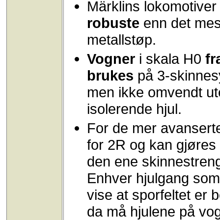
Märklins lokomotiver
robuste
enn det mest
metallstøp.
Vogner
i skala H0
fr
brukes
på 3-skinnes
men ikke omvendt ute
isolerende hjul.
For de mer avansert
for 2R og kan gjøres 
den ene skinnestreng
Enhver hjulgang som k
vise at sporfeltet er
da må hjulene på vog