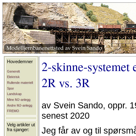
2-skinne-systemet e
Hovedemner
Generelt
2R vs. 3R
Elektrisk
Rullende materiell
Spor
Landskap
Mine MJ-anlegg
av Svein Sando, oppr. 19
Andre MJ-anlegg
FREMO
senest 2020
Velg artikler ut
Jeg får av og til spørsmå
fra sjanger: