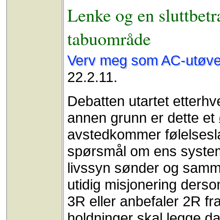
Lenke og en sluttbet
tabuområde
Verv meg som AC-utøve
22.2.11.
Debatten utartet etterhver
annen grunn er dette et 
avstedkommer følelsesla
spørsmål om ens systemv
livssyn sønder og samm
utidig misjonering derso
3R eller anbefaler 2R f
holdninger skal legge d