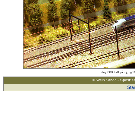
I dag 4989 treff på mj, og 5
© Svein Sando - e-post: s
Star