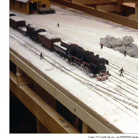
I dag 171 treff på mj, og 5050556 total