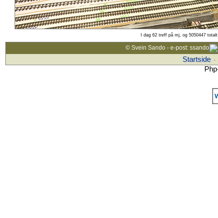
I dag 62 treff på mj, og 5050447 total
© Svein Sando - e-post: ssando
Startside
·
Php-