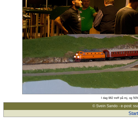
I dag 982 treff på mj, og 50
© Svein Sando - e-post: s
Star