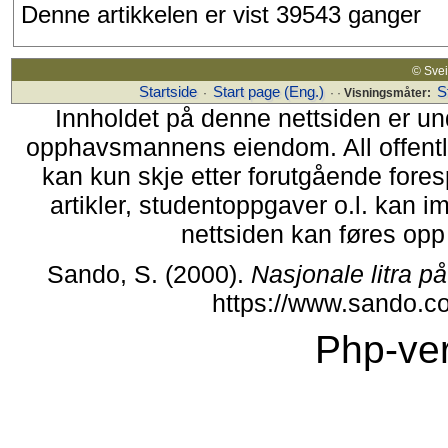
Denne artikkelen er vist 39543 ganger
© Sv
Startside
Start page (Eng.)
S
·
· ·
Visningsmåter:
Innholdet på denne nettsiden er un
opphavsmannens eiendom. All offentlig 
kan kun skje etter forutgående fores
artikler, studentoppgaver o.l. kan i
nettsiden kan føres opp i
Sando, S. (2000).
Nasjonale litra p
https://www.sando.c
Php-ver