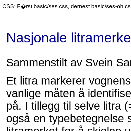
CSS: F�rst basic/ses.css, dernest basic/ses-oh.c
Nasjonale litramerk
Sammenstilt av Svein S
Et litra markerer vognens
vanlige måten å identifis
på. I tillegg til selve litr
også en typebetegnelse 
litramerket for å skjeln