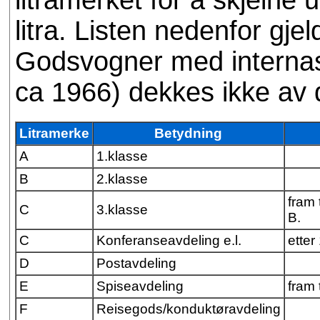
litra. Listen nedenfor gjel
Godsvogner med internasjo
ca 1966) dekkes ikke av 
Litramerke
Betydning
A
1.klasse
B
2.klasse
fram t
C
3.klasse
B.
C
Konferanseavdeling e.l.
etter
D
Postavdeling
E
Spiseavdeling
fram 
F
Reisegods/konduktøravdeling