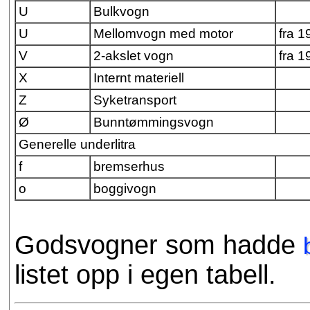
U
Bulkvogn
U
Mellomvogn med motor
fra 1
V
2-akslet vogn
fra 1
X
Internt materiell
Z
Syketransport
Ø
Bunntømmingsvogn
Generelle underlitra
f
bremserhus
o
boggivogn
Godsvogner som hadde
listet opp i egen tabell.