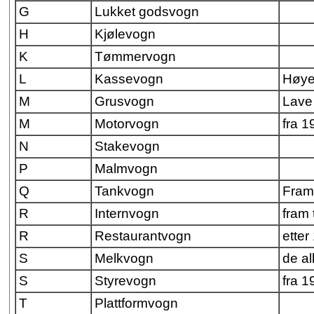
G
Lukket godsvogn
H
Kjølevogn
K
Tømmervogn
L
Kassevogn
Høye
M
Grusvogn
Lave
M
Motorvogn
fra 1
N
Stakevogn
P
Malmvogn
Q
Tankvogn
Fram 
R
Internvogn
fram 
R
Restaurantvogn
etter
S
Melkvogn
de al
S
Styrevogn
fra 1
T
Plattformvogn