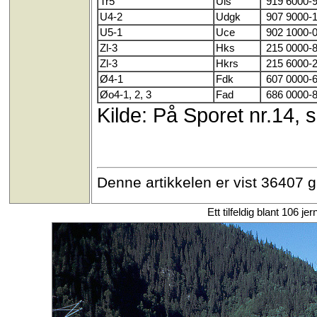
Tr5
Uis
919 6000-
U4-2
Udgk
907 9000-
U5-1
Uce
902 1000-
Zl-3
Hks
215 0000-
Zl-3
Hkrs
215 6000-
Ø4-1
Fdk
607 0000-
Øo4-1, 2, 3
Fad
686 0000-
Kilde: På Sporet nr.14, s
Denne artikkelen er vist 36407 
Ett tilfeldig blant 106 je