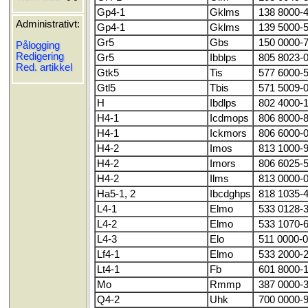
Gp4-1
Gklms
138 8000-
Administrativt:
Gp4-1
Gklms
139 5000-
Gr5
Gbs
150 0000-
Pålogging
Redigering
Gr5
Ibblps
805 8023-
Red. artikkel
Gtk5
Tis
577 6000-
Gtl5
Tbis
571 5009-
H
Ibdlps
802 4000-
H4-1
Icdmops
806 8000-
H4-1
Ickmors
806 6000-
H4-2
Imos
813 1000-
H4-2
Imors
806 6025-
H4-2
Ilms
813 0000-
Ha5-1, 2
Ibcdghps
818 1035-
L4-1
Elmo
533 0128-
L4-2
Elmo
533 1070-
L4-3
Elo
511 0000-
Lf4-1
Elmo
533 2000-
Lt4-1
Fb
601 8000-
Mo
Rmmp
387 0000-
Q4-2
Uhk
700 0000-