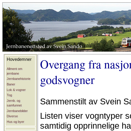
Overgang fra nasjon
Hovedemner
Allment om
jernbane
godsvogner
Jernbanehistorie
Baner
Lok & vogner
Tog
Sammenstilt av Svein S
Jernb. og
samfunnet
Jernbanebilder
Listen viser vogntyper 
Diverse
Hus og byer
samtidig opprinnelige 