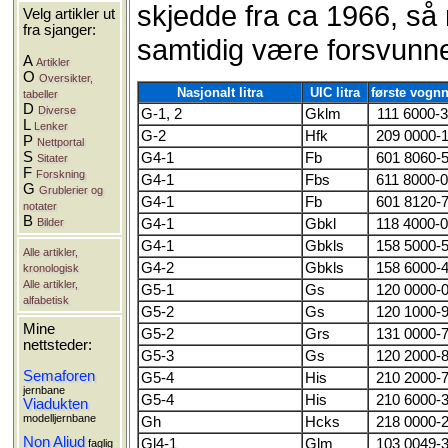
skjedde fra ca 1966, s
Velg artikler ut
fra sjanger:
samtidig være forsvunne
A
Artikler
O
Oversikter,
Nasjonalt litra
UIC litra
første vognn
tabeller
D
Diverse
G-1, 2
Gklm
111 6000-3
L
Lenker
G-2
Hfk
209 0000-
P
Nettportal
S
G4-1
Fb
601 8060-
Sitater
F
Forskning
G4-1
Fbs
611 8000-
G
Grublerier og
G4-1
Fb
601 8120-
notater
B
Bilder
G4-1
Gbkl
118 4000-
G4-1
Gbkls
158 5000-
Alle artikler,
G4-2
Gbkls
158 6000-
kronologisk
Alle artikler,
G5-1
Gs
120 0000-
alfabetisk
G5-2
Gs
120 1000-
Mine
G5-2
Grs
131 0000-
nettsteder:
G5-3
Gs
120 2000-
Semaforen
G5-4
His
210 2000-
jernbane
G5-4
His
210 6000-
Viadukten
modelljernbane
Gh
Hcks
218 0000-
Non Aliud
Gl4-1
Glm
103 0049-
faglig