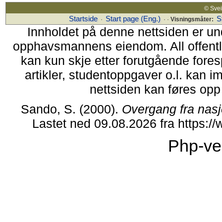
© Sv
Startside
Start page (Eng.)
S
·
· ·
Visningsmåter:
Innholdet på denne nettsiden er un
opphavsmannens eiendom. All offentlig 
kan kun skje etter forutgående fores
artikler, studentoppgaver o.l. kan i
nettsiden kan føres opp i
Sando, S. (2000).
Overgang fra nasjo
Lastet ned 09.08.2026 fra https:
Php-ve