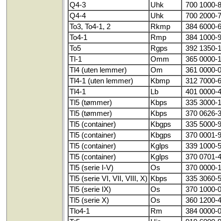
Q4-3
Uhk
700 1000-
Q4-4
Uhk
700 2000-
To3, To4-1, 2
Rkmp
384 6000-
To4-1
Rmp
384 1000-
To5
Rgps
392 1350-
Tl-1
Omm
365 0000-
Tl4 (uten lemmer)
Om
361 0000-
Tl4-1 (uten lemmer)
Kbmp
312 7000-
Tl4-1
Lb
401 0000-
Tl5 (tømmer)
Kbps
335 3000-
Tl5 (tømmer)
Kbps
370 0626-
Tl5 (container)
Kbgps
335 5000-
Tl5 (container)
Kbgps
370 0001-
Tl5 (container)
Kglps
339 1000-
Tl5 (container)
Kglps
370 0701-
Tl5 (serie I-V)
Os
370 0000-
Tl5 (serie VI, VII, VIII, X)
Kbps
335 3060-
Tl5 (serie IX)
Os
370 1000-
Tl5 (serie X)
Os
360 1200-
Tlo4-1
Rm
384 0000-