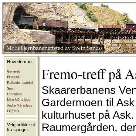
Hovedemner
Fremo-treff på A
Generelt
Elektrisk
Rullende materiell
Skaarerbanens Venne
Spor
Landskap
Gardermoen til Ask 
Mine MJ-anlegg
Andre MJ-anlegg
kulturhuset på Ask.
FREMO
Raumergården, der d
Velg artikler ut
fra sjanger: