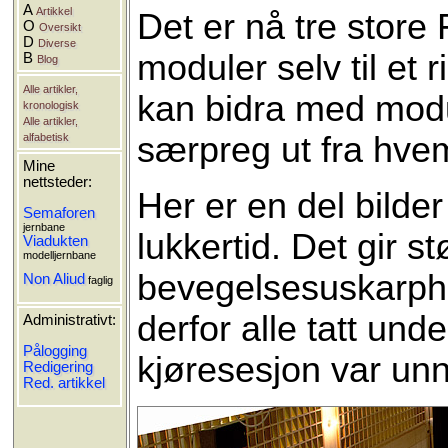
A
Artikkel
Det er nå tre store
O
Oversikt
D
Diverse
moduler selv til et 
B
Blog
Alle artikler,
kan bidra med module
kronologisk
Alle artikler,
særpreg ut fra hvem
alfabetisk
Mine
nettsteder:
Her er en del bilder 
Semaforen
jernbane
lukkertid. Det gir s
Viadukten
modelljernbane
bevegelsesuskarphe
Non Aliud
faglig
derfor alle tatt und
Administrativt:
Pålogging
kjøresesjon var unna
Redigering
Red. artikkel