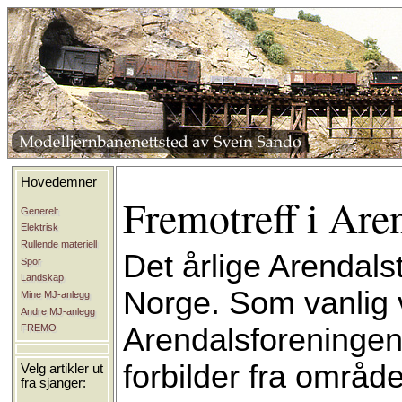
Hovedemner
Fremotreff i Are
Generelt
Elektrisk
Rullende materiell
Det årlige Arendals
Spor
Landskap
Norge. Som vanlig 
Mine MJ-anlegg
Andre MJ-anlegg
Arendalsforeningen
FREMO
forbilder fra område
Velg artikler ut
fra sjanger: