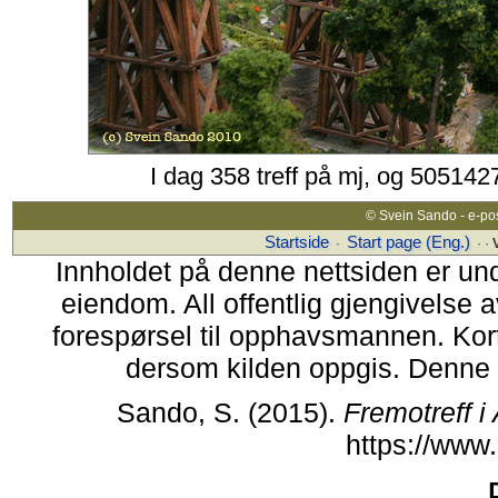
I dag 358 treff på mj, og 5051427
© Svein Sando - e-po
Startside
Start page (Eng.)
·
· ·
Innholdet på denne nettsiden er u
eiendom. All offentlig gjengivelse a
forespørsel til opphavsmannen. Korter
dersom kilden oppgis. Denne ne
Sando, S. (2015).
Fremotreff i
https://www