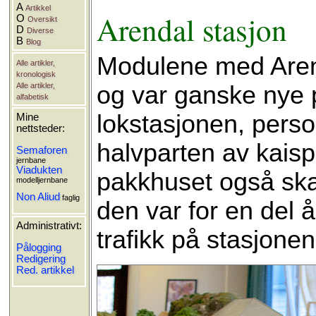
A
Artikkel
Arendal stasjon
O
Oversikt
D
Diverse
B
Blog
Modulene med Aren
Alle artikler,
kronologisk
og var ganske nye p
Alle artikler,
alfabetisk
lokstasjonen, perso
Mine
nettsteder:
halvparten av kais
Semaforen
jernbane
Viadukten
pakkhuset også ska
modelljernbane
Non Aliud
faglig
den var for en del 
Administrativt:
trafikk på stasjonen
Pålogging
Redigering
Red. artikkel