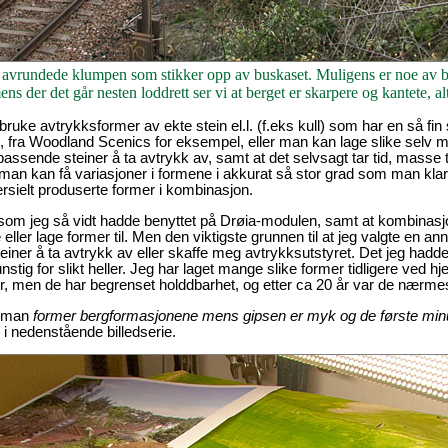
en avrundede klumpen som stikker opp av buskaset. Muligens er noe av ber
ns der det går nesten loddrett ser vi at berget er skarpere og kantete, al
å bruke avtrykksformer av ekte stein el.l. (f.eks kull) som har en så fin 
pt, fra Woodland Scenics for eksempel, eller man kan lage slike selv 
passende steiner å ta avtrykk av, samt at det selvsagt tar tid, masse 
man kan få variasjoner i formene i akkurat så stor grad som man klar
ielt produserte former i kombinasjon.
 som jeg så vidt hadde benyttet på Drøia-modulen, samt at kombinas
ler lage former til. Men den viktigste grunnen til at jeg valgte en an
steiner å ta avtrykk av eller skaffe meg avtrykksutstyret. Det jeg hadde 
unstig for slikt heller. Jeg har laget mange slike former tidligere ved hje
men de har begrenset holddbarhet, og etter ca 20 år var de nærmest
t man
former bergformasjonene mens gipsen er myk og de første minut
 i nedenstående billedserie.