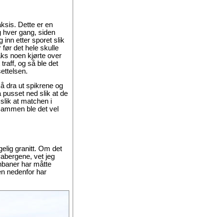
ksis. Dette er en
 hver gang, siden
inn etter sporet slik
før det hele skulle
aks noen kjørte over
traff, og så ble det
ettelsen.
å dra ut spikrene og
 pusset ned slik at de
slik at matchen i
lsammen ble det vel
gelig granitt. Om det
vabergene, vet jeg
rnbaner har måtte
en nedenfor har