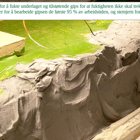
 å fukte underlaget og tilstøtende gips for at fuktigheten ikke skal trek
r for å bearbeide gipsen de første 95 % av arbeidstiden, og stemjern for