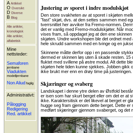
A
Artikkel
Justering av sporet i indre modulskjøt
O
Oversikt
D
Diverse
Den store svakheten av at sporet i skjøten mello
B
Blog
"fast" skjøt, dvs. at den settes sammen med eg
tverrsnittet her avviker fra Fremo-normen. Derm
Alle artikler,
det er vanlig med Fremo-modulskjøter. Når mode
kronologisk
vises fram, så oppdaget jeg at den ene skinnen 
Alle artikler,
skjøten. Undre workshopen ble det ordnet med at b
alfabetisk
hele skrudd sammen med en tvinge og en juksesk
Mine
Skinnene måtte derfor opp i en passende stykke
nettsteder:
dermed er skinnen løs uten å skade resten. 15 cm
fluktet med svillene på østre modul. Alt dette b
Semaforen
skjøten hele tiden kunne sjekkes. Jobben gikk ov
jernbane
Viadukten
ikke brukt mer enn en drøy time på justeringen.
modelljernbane
Skjæringer og svaberg
Non Aliud
faglig
Landskapet i denne ytre delen av Østfold består 
Administrativt:
er isen som har skurt berget eller om det er at s
ikke. Karaktersitisk er det likevel at berget er g
Pålogging
hugge seg fram gjennom dette berget. Dette er
Redigering
medført skjæringer gjennom svaberget, og det m
Red. artikkel