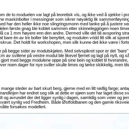
m de to moduelen var lagt på teoretisk vis, og ikke ved å sjekke i pra
ne maskinbolter i messingrør som sikrer nøyaktig lik sammenføyning
ed har den heller ikke noe slingringsmonn med tanke på å justere seg 
len første gnag ble koblet sammen etter skinneleggingen noen timer 
lå ca 1 mm høyere enn den andre. Dermed ville det bli avsporing str
are én av tre bolter ble benyttet, og modulen vridd litt slik at sporet 
rue. Det holdt for workshopen, men slik kunne det ikke være i forts
 på begge sider av modulskjøten. Med selvspikret spor er det "bare" 
 av svillene på vestre modul ble likevel fjernet og lagt på nytt, og så
le gjort med begge modulene oppe på sine bein og koblet til hverandre, 
er noen dager for nye sviller skulle limes og tørke skikkelig, men ti
mange steder av bart skurt berg, gjerne med en litt rødlig farge; anta
trandlinjen har endret seg slik at dette er sjøen som har laget disse s
latt og avrundet der det ligger synlig i dagen, samtidig som veier og je
 svært synlig ved Fredheim. Både Østfoldbanen og den gamle riksvei
åtte forsøkes modellert.