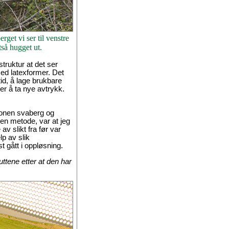
get vi ser til venstre
tså hugget ut.
struktur at det ser
med latexformer. Det
tid, å lage brukbare
er å ta nye avtrykk.
jonen svaberg og
nen metode, var at jeg
av slikt fra før var
lp av slik
 gått i oppløsning.
tene etter at den har