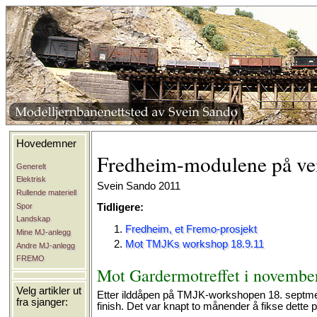
Hovedemner
Fredheim-modulene på vei
Generelt
Elektrisk
Svein Sando 2011
Rullende materiell
Spor
Tidligere:
Landskap
Fredheim, et Fremo-prosjekt
Mine MJ-anlegg
Mot TMJKs workshop 18.9.11
Andre MJ-anlegg
FREMO
Mot Gardermotreffet i novembe
Velg artikler ut
Etter ilddåpen på TMJK-workshopen 18. septmebe
fra sjanger:
finish. Det var knapt to månender å fikse dette p