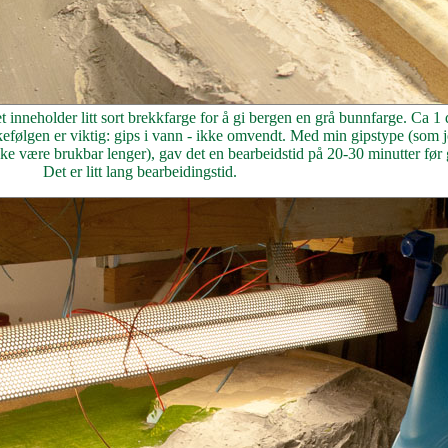
inneholder litt sort brekkfarge for å gi bergen en grå bunnfarge. Ca 1 dl
ekkefølgen er viktig: gips i vann - ikke omvendt. Med min gipstype (som
kke være brukbar lenger), gav det en bearbeidstid på 20-30 minutter før gi
Det er litt lang bearbeidingstid.