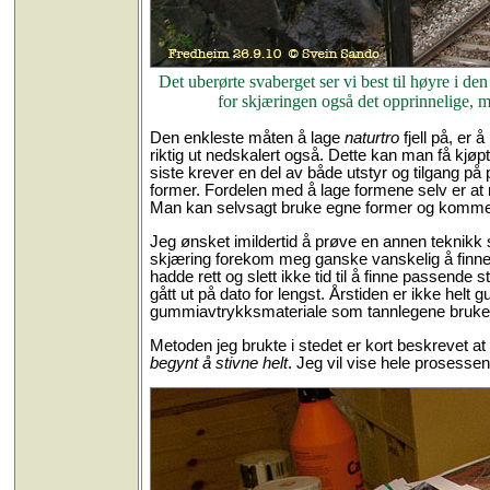
Det uberørte svaberget ser vi best til høyre i d
for skjæringen også det opprinnelige, me
Den enkleste måten å lage
naturtro
fjell på, er 
riktig ut nedskalert også. Dette kan man få kjø
siste krever en del av både utstyr og tilgang på 
former. Fordelen med å lage formene selv er at 
Man kan selvsagt bruke egne former og kommers
Jeg ønsket imildertid å prøve en annen teknikk
skjæring forekom meg ganske vanskelig å finne el
hadde rett og slett ikke tid til å finne passende 
gått ut på dato for lengst. Årstiden er ikke helt g
gummiavtrykksmateriale som tannlegene bruker, 
Metoden jeg brukte i stedet er kort beskrevet a
begynt å stivne helt
. Jeg vil vise hele prosessen