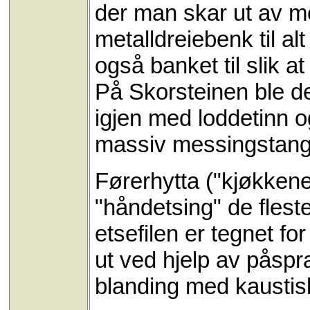
der man skar ut av m
metalldreiebenk til al
også banket til slik 
På Skorsteinen ble de
igjen med loddetinn og 
massiv messingstang 
Førerhytta ("kjøkkenet
"håndetsing" de fles
etsefilen er tegnet fo
ut ved hjelp av påspra
blanding med kaustisk