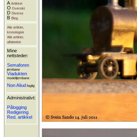
A
Artikkel
O
Oversikt
D
Diverse
B
Blog
Alle artikler,
kronologisk
Alle artikler,
alfabetisk
Mine
nettsteder:
Semaforen
jernbane
Viadukten
modelljernbane
Non Aliud
faglig
Administrativt:
Pålogging
Redigering
Red. artikkel