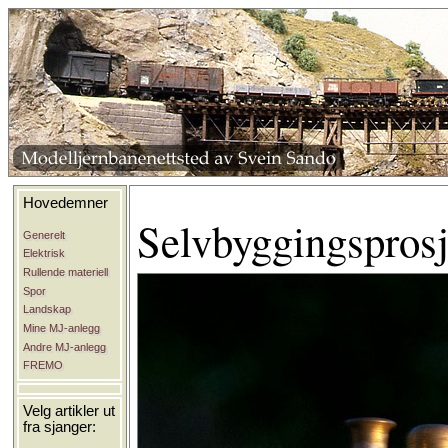
Hovedemner
Selvbyggingsprosj
Generelt
Elektrisk
Rullende materiell
Spor
Landskap
Mine MJ-anlegg
Andre MJ-anlegg
FREMO
Velg artikler ut
fra sjanger: