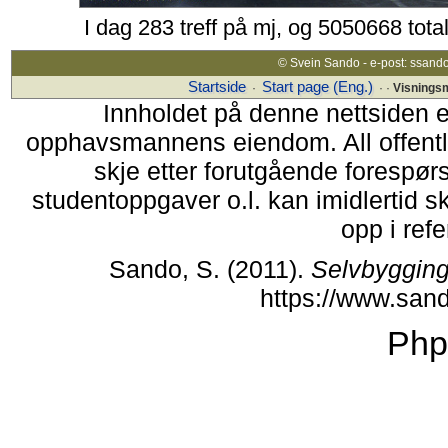
I dag 283 treff på mj, og 5050668 tota
© Svein Sando - e-post: ssand
Startside
Start page (Eng.)
·
· ·
Visnings
Innholdet på denne nettsiden 
opphavsmannens eiendom. All offentlig
skje etter forutgående forespørs
studentoppgaver o.l. kan imidlertid 
opp i refe
Sando, S. (2011).
Selvbygging
https://www.san
Php