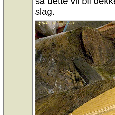
så dette vil bli dekk
slag.