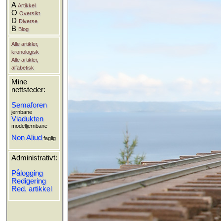
A
Artikkel
O
Oversikt
D
Diverse
B
Blog
Alle artikler,
kronologisk
Alle artikler,
alfabetisk
Mine
nettsteder:
Semaforen
jernbane
Viadukten
modelljernbane
Non Aliud
faglig
Administrativt:
Pålogging
Redigering
Red. artikkel