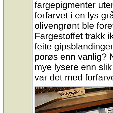
fargepigmenter uten
forfarvet i en lys 
olivengrønt ble for
Fargestoffet trakk i
feite gipsblandinge
porøs enn vanlig? N
mye lysere enn sli
var det med forfarve