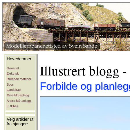
Hovedemner
Illustrert blogg -
Generelt
Elektrisk
Rullende materiell
Forbilde og planleg
Spor
Landskap
Mine MJ-anlegg
Andre MJ-anlegg
FREMO
Velg artikler ut
fra sjanger: