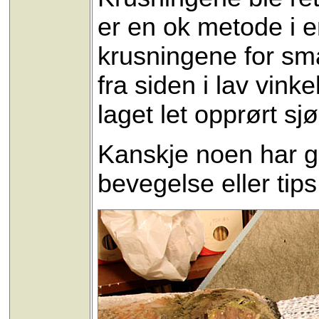
er en ok metode i e
krusningene for små
fra siden i lav vink
laget let opprørt sjø
Kanskje noen har g
bevegelse eller tip