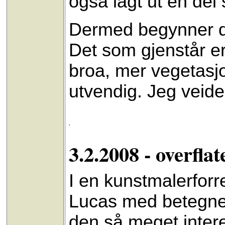
også lagt ut en del 
Dermed begynner de
Det som gjenstår er
broa, mer vegetasj
utvendig. Jeg veide
3.2.2008 - overflat
I en kunstmalerforr
Lucas med betegnels
den så meget inter