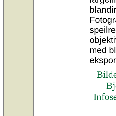
blandi
Fotogr
speilr
objekti
med bl
ekspon
Bilde
Bj
Infose