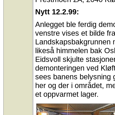
Nytt 12.2.99:
Anlegget ble ferdig demo
venstre vises et bilde 
Landskapsbakgrunnen me
likeså himmelen bak Osl
Eidsvoll skjulte stasjone
demonteringen ved Kløft
sees banens belysning ga
her og der i området, me
et oppvarmet lager.