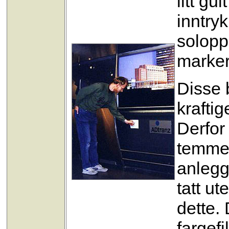
litt gu
inntry
solopp
marker
Disse b
kraftig
Derfor
temmel
anlegg
tatt u
dette.
fargefi