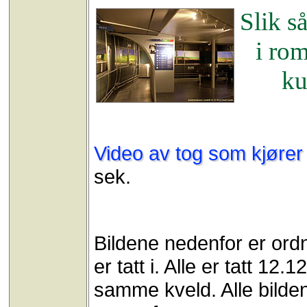
Slik s
i ro
ku
Video av tog som kjører
sek.
Bildene nedenfor er ordn
er tatt i. Alle er tatt 1
samme kveld. Alle bilden