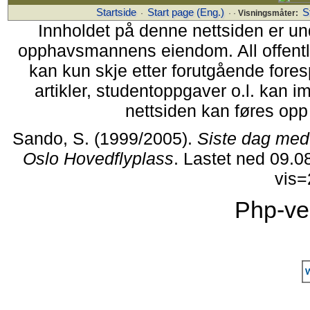
Startside
Start page (Eng.)
S
·
· ·
Visningsmåter:
Innholdet på denne nettsiden er un
opphavsmannens eiendom. All offentlig 
kan kun skje etter forutgående fores
artikler, studentoppgaver o.l. kan i
nettsiden kan føres opp i
Sando, S. (1999/2005).
Siste dag med 
Oslo Hovedflyplass
. Lastet ned 09.0
vis
Php-ve