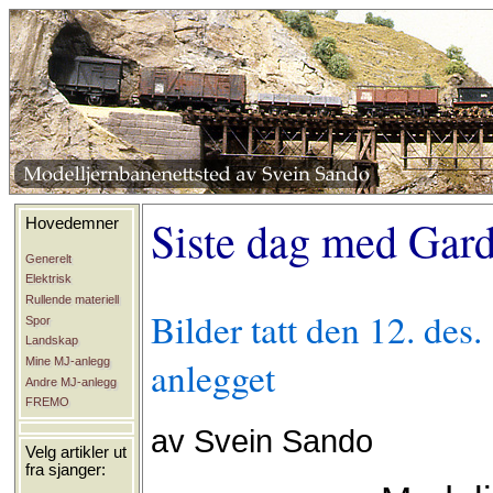
Siste dag med Gar
Hovedemner
Generelt
Elektrisk
Rullende materiell
Bilder tatt den 12. de
Spor
Landskap
anlegget
Mine MJ-anlegg
Andre MJ-anlegg
FREMO
av Svein Sando
Velg artikler ut
fra sjanger: