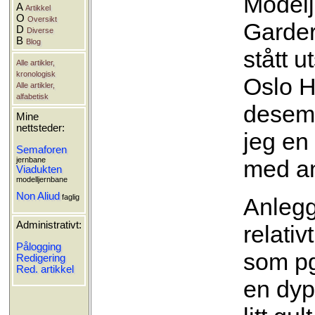
Modelj
A
Artikkel
O
Oversikt
Garde
D
Diverse
B
Blog
stått u
Alle artikler,
kronologisk
Oslo H
Alle artikler,
alfabetisk
desemb
Mine
nettsteder:
jeg en 
Semaforen
jernbane
med a
Viadukten
modelljernbane
Non Aliud
faglig
Anlegg
Administrativt:
relati
Pålogging
som pg
Redigering
Red. artikkel
en dyp