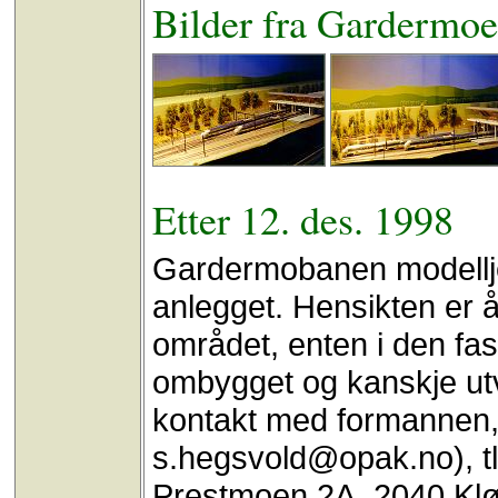
Bilder fra Gardermo
Etter 12. des. 1998
Gardermobanen modellje
anlegget. Hensikten er å 
området, enten i den faso
ombygget og kanskje utv
kontakt med formannen, 
s.hegsvold@opak.no), tl
Prestmoen 2A, 2040 Klø