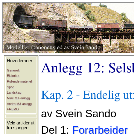
Anlegg 12: Sels
Hovedemner
Generelt
Elektrisk
Rullende materiell
Spor
Kap. 2 - Endelig u
Landskap
Mine MJ-anlegg
Andre MJ-anlegg
FREMO
av Svein Sando
Velg artikler ut
Del 1:
Forarbeider
fra sjanger: