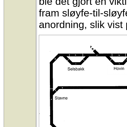
ble det gjort en vik
fram sløyfe-til-sløy
anordning, slik vis