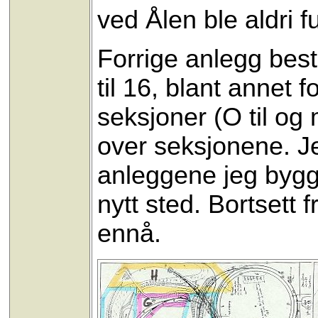
ved Ålen ble aldri ful
Forrige anlegg best
til 16, blant annet 
seksjoner (O til og
over seksjonene. Je
anleggene jeg bygger
nytt sted. Bortsett f
ennå.