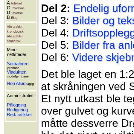
A
Artikkel
Del 2:
Endelig ufor
O
Oversikt
D
Diverse
Del 3:
Bilder og te
B
Blog
Alle artikler,
Del 4:
Driftsoppleg
kronologisk
Alle artikler,
alfabetisk
Del 5:
Bilder fra an
Mine
Del 6:
Videre skjeb
nettsteder:
Semaforen
jernbane
Det ble laget en 1:
Viadukten
modelljernbane
at skråningen ved S
Non Aliud
faglig
Et nytt utkast ble t
Administrativt:
Pålogging
over gulvet og kurve
Redigering
Red. artikkel
måtte dessverre Drøi