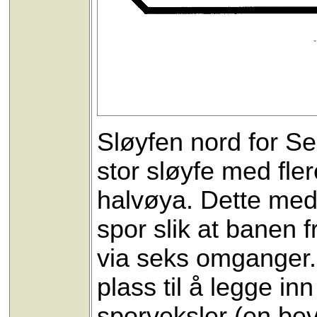
Sløyfen nord for Se
stor sløyfe med fle
halvøya. Dette medf
spor slik at banen f
via seks omganger. 
plass til å legge in
sporveksler (en bev