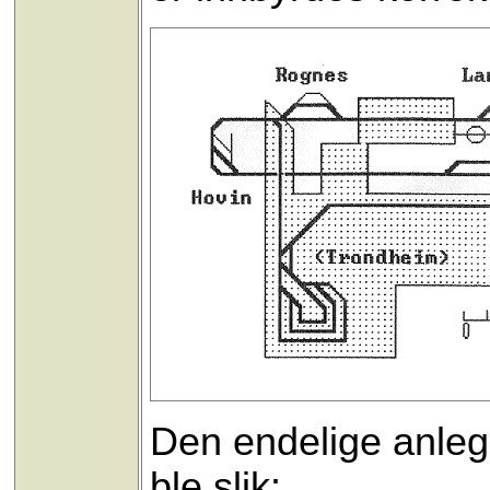
Den endelige anle
ble slik: