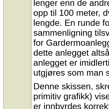
lenger enn de andre
opp til 100 meter, d
lengde. En runde for
sammenligning tils
for Gardermoanlegg
dette anlegget alts
anlegget er imidler
utgjøres som man s
Denne skissen, skre
primitiv grafikk) v
er innbyrdes korrek