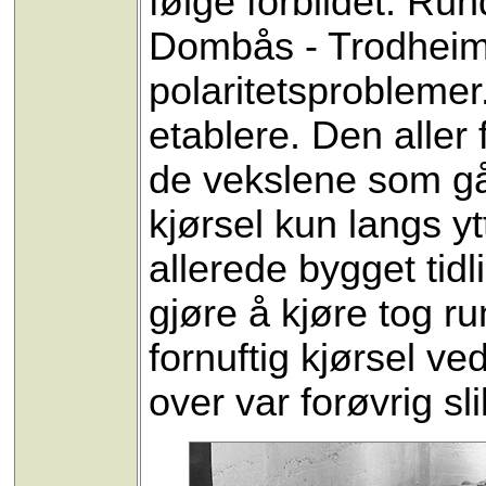
følge forbildet. Ru
Dombås - Trodheim 
polaritetsproblemer
etablere. Den aller 
de vekslene som går
kjørsel kun langs y
allerede bygget tidl
gjøre å kjøre tog r
fornuftig kjørsel v
over var forøvrig sli