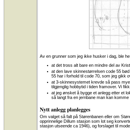
Av en grunner som jeg ikke husker i dag, ble hel
at det tross alt bare en mindre del av Krist
at den lave skinnestørrelsen code 55 bød på
55 har i forhold til code 70, som jeg gikk o
at 3-skinnesystemet krevde så pass mye se
tilgjenglig hobbytid i tiden framover. Vi fi
at jeg ønsket å bygge et anlegg etter et lok
så langt fra en jernbane man kan komme 
Nytt anlegg planlegges
Om valget så falt på Størenbanen eller om Støren
opprinnelige Dillum stasjon som lot seg konverte
stasjon utseende ca 1946), og forslaget til mode