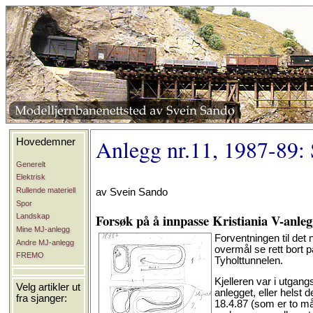
Anlegg nr.11, 1987-89: 
Hovedemner
Generelt
Elektrisk
Rullende materiell
av Svein Sando
Spor
Forsøk på å innpasse Kristiania V-anleg
Landskap
Mine MJ-anlegg
Forventningen til det 
Andre MJ-anlegg
overmål se rett bort 
FREMO
Tyholttunnelen.
Kjelleren var i utgan
Velg artikler ut
anlegget, eller helst 
fra sjanger:
18.4.87 (som er to må