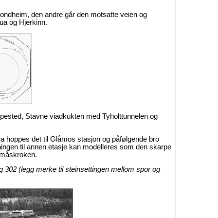
 Trondheim, den andre går den motsatte veien og
ua og Hjerkinn.
pested, Stavne viadkukten med Tyholttunnelen og
ra hoppes det til Glåmos stasjon og påfølgende bro
ningen til annen etasje kan modelleres som den skarpe
Almåskroken.
 302 (legg merke til steinsettingen mellom spor og