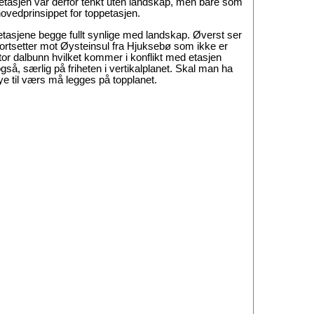
metasjen var derfor tenkt uten landskap, men bare som
hovedprinsippet for toppetasjen.
o etasjene begge fullt synlige med landskap. Øverst ser
fortsetter mot Øysteinsul fra Hjuksebø som ikke er
tor dalbunn hvilket kommer i konflikt med etasjen
gså, særlig på friheten i vertikalplanet. Skal man ha
ye til værs må legges på topplanet.