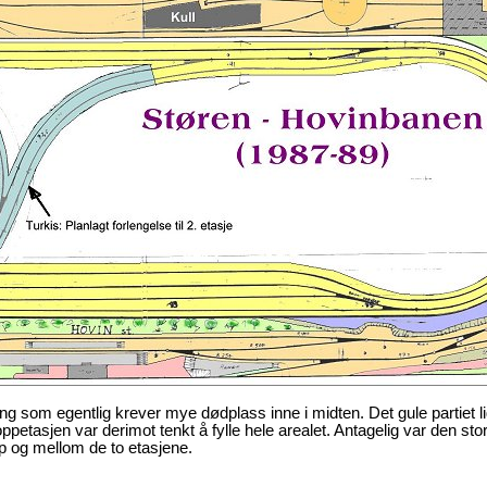
ing som egentlig krever mye dødplass inne i midten. Det gule partiet li
etasjen var derimot tenkt å fylle hele arealet. Antagelig var den stor
p og mellom de to etasjene.