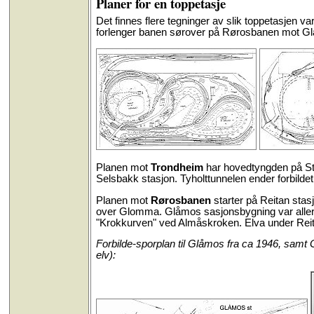
Planer for en toppetasje
Det finnes flere tegninger av slik toppetasjen 
forlenger banen sørover på Rørosbanen mot Glåm
Planen mot
Trondheim
har hovedtyngden på St
Selsbakk stasjon. Tyholttunnelen ender forbildet
Planen mot
Rørosbanen
starter på Reitan stas
over Glomma. Glåmos sasjonsbygning var allered
"Krokkurven" ved Almåskroken. Elva under Reitan
Forbilde-sporplan til Glåmos fra ca 1946, samt 
elv):