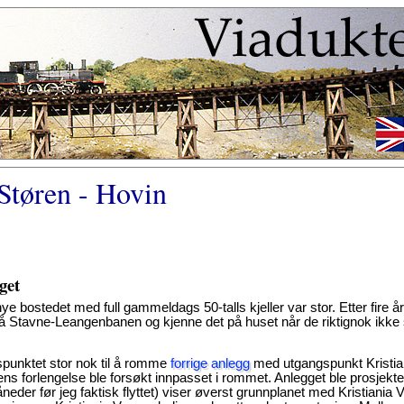
Støren - Hovin
get
nye bostedet med full gammeldags 50-talls kjeller var stor. Etter fire å
på Stavne-Leangenbanen og kjenne det på huset når de riktignok ikke 
gspunktet stor nok til å romme
forrige anlegg
med utgangspunkt Kristia
dens forlengelse ble forsøkt innpasset i rommet. Anlegget ble prosjekter
neder før jeg faktisk flyttet) viser øverst grunnplanet med Kristiania