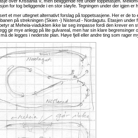
sje over Kristiania V, men beliggende rett under toppetasjen. Mello
asjon for tog beliggende i en stor sløyfe. Tegningen under der igjen er 
ssert et mer uttegnet alternativt forslag på toppetsasjene. Her er de t
gbanen på strekningen (Skien -) Nisterud - Nordagutu. Etasjen under 
 betyr at Meheia-viadukten ikke lar seg innpasse fordi den krever en s
egg gir mye anlegg på lite gulvareal, men har sin klare begrensinger o
 må de legges i nederste plan. Høye fjell eller andre ting som rager m