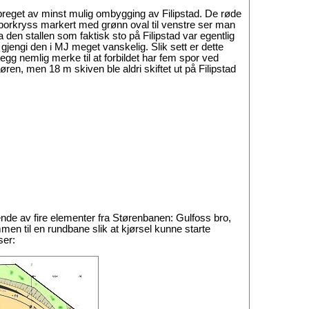
preget av minst mulig ombygging av Filipstad. De røde
sporkryss markert med grønn oval til venstre ser man
a den stallen som faktisk sto på Filipstad var egentlig
gjengi den i MJ meget vanskelig. Slik sett er dette
Legg nemlig merke til at forbildet har fem spor ved
en, men 18 m skiven ble aldri skiftet ut på Filipstad
ende av fire elementer fra Størenbanen: Gulfoss bro,
mmen til en rundbane slik at kjørsel kunne starte
ser: