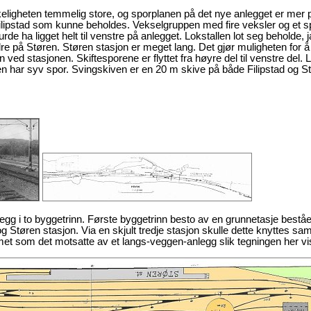
keligheten temmelig store, og sporplanen på det nye anlegget er mer 
 Filipstad som kunne beholdes. Vekselgruppen med fire veksler og et 
de ha ligget helt til venstre på anlegget. Lokstallen lot seg beholde, j
re på Støren. Støren stasjon er meget lang. Det gjør muligheten for å 
ed stasjonen. Skiftesporene er flyttet fra høyre del til venstre del. 
har syv spor. Svingskiven er en 20 m skive på både Filipstad og Stør
legg i to byggetrinn. Første byggetrinn besto av en grunnetasje bestå
g Støren stasjon. Via en skjult tredje stasjon skulle dette knyttes sa
rmet som det motsatte av et langs-veggen-anlegg slik tegningen her vi