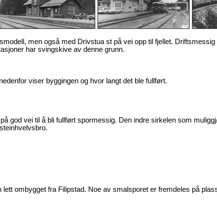
modell, men også med Drivstua st på vei opp til fjellet. Driftsmessig e
tasjoner har svingskive av denne grunn.
edenfor viser byggingen og hvor langt det ble fullført.
på god vei til å bli fullført spormessig. Den indre sirkelen som mulig
steinhvelvsbro.
 lett ombygget fra Filipstad. Noe av smalsporet er fremdeles på plass.