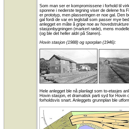
Som man ser er kompromissene i forhold til vir
sporene i nederste tegning viser de delene fra
er prototyp, men plasseringen er noe gal. Den bur
gal fordi de var en teglstall som passer mye bed
anlegget en måte å gripe noe av hovedstrukturen v
stasjonbygningen (markert røde), mens modellen 
(og ble det heller aldri på Støren).
Hovin stasjon (1988) og sporplan (1946):
Hele anlegget ble nå planlagt som to-etasjes an
Hovin stasjon, et dramatisk parti syd for Hovin o
forholdsvis snart. Anleggets grunnplan ble utfo