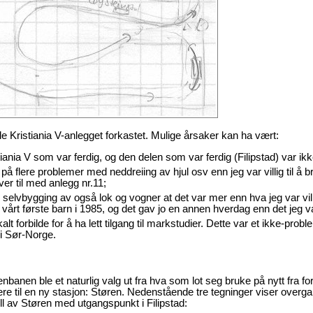
e Kristiania V-anlegget forkastet. Mulige årsaker kan ha vært:
iania V som var ferdig, og den delen som var ferdig (Filipstad) var ikke 
 flere problemer med neddreiing av hjul osv enn jeg var villig til å br
ver til med anlegg nr.11;
lvbygging av også lok og vogner at det var mer enn hva jeg var villig
kk vårt første barn i 1985, og det gav jo en annen hverdag enn det jeg var 
alt forbilde for å ha lett tilgang til markstudier. Dette var et ikke-pro
i Sør-Norge.
banen ble et naturlig valg ut fra hva som lot seg bruke på nytt fra for
re til en ny stasjon: Støren. Nedenstående tre tegninger viser overgang
ll av Støren med utgangspunkt i Filipstad: