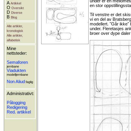
under er en mellometa
A
Artikkel
en stor oppstillingsst
O
Oversikt
D
Diverse
Til venstre er det ski
B
Blog
vi en del av Bratsber
modellert. "Går ikke"
Alle artikler,
under. Fleretasjes anl
kronologisk
broer over dype daler
Alle artikler,
alfabetisk
Mine
nettsteder:
Semaforen
jernbane
Viadukten
modelljernbane
Non Aliud
faglig
Administrativt:
Pålogging
Redigering
Red. artikkel