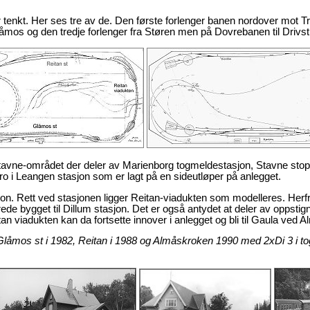
var tenkt. Her ses tre av de. Den første forlenger banen nordover mot
os og den tredje forlenger fra Støren men på Dovrebanen til Drivst
avne-området der deler av Marienborg togmeldestasjon, Stavne stop
ro i Leangen stasjon som er lagt på en sideutløper på anlegget.
jon. Rett ved stasjonen ligger Reitan-viadukten som modelleres. Herf
e bygget til Dillum stasjon. Det er også antydet at deler av oppstig
 viadukten kan da fortsette innover i anlegget og bli til Gaula ved 
Glåmos st i 1982, Reitan i 1988 og Almåskroken 1990 med 2xDi 3 i tog