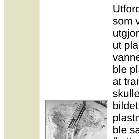
Utfor
som v
utgjo
ut pl
vanne
ble p
at tr
skull
bilde
plast
ble sa