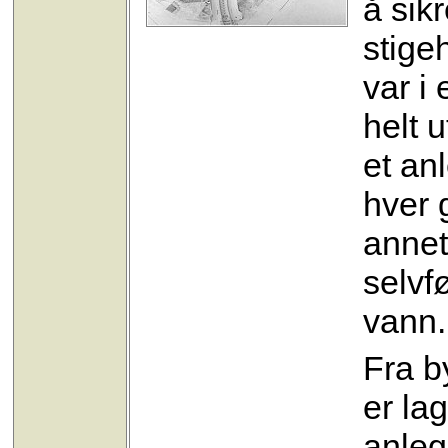
å sikr
stige
var i
helt 
et an
hver 
annet
selvfø
vann.
Fra b
er la
anleg