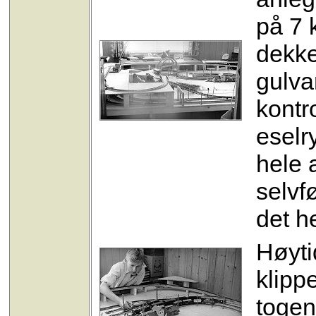
på 7 
dekket
gulva
kontr
eselr
hele 
selvf
det he
Høyti
klipp
togen