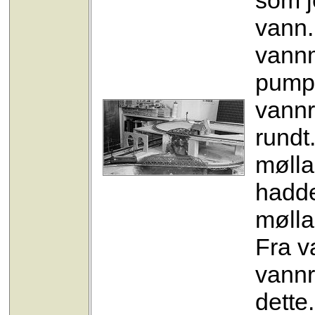
som j
vann.
vannm
pump
vannr
rundt
mølla
hadde
mølla
Fra v
vannr
dette.