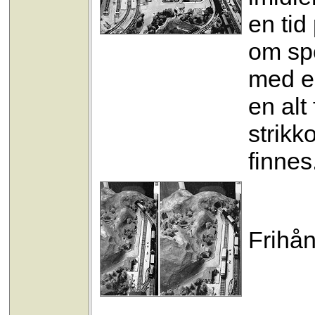
en tid
om spo
med e
en alt
strikk
finnes
Frihån