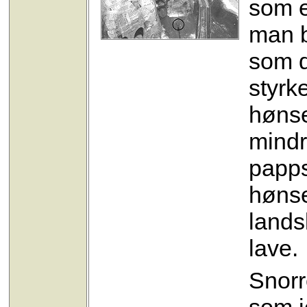
som e
man b
som de
styrk
hønse
mindr
papps
hønse
lands
lave.
Snorr