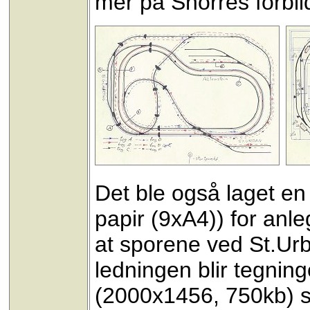
mer på Snorres forbil
Det ble også laget en 
papir (9xA4)) for anl
at sporene ved St.Urb
ledningen blir tegnin
(2000x1456, 750kb) så