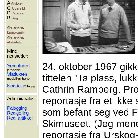
A
Artikkel
O
Oversikt
D
Diverse
B
Blog
Alle artikler,
kronologisk
Alle artikler,
alfabetisk
Mine
nettsteder:
24. oktober 1967 gik
Semaforen
jernbane
Viadukten
tittelen "Ta plass, l
modelljernbane
Non Aliud
Cathrin Ramberg. Pro
faglig
reportasje fra et ikke 
Administrativt:
Pålogging
som befant seg ved 
Redigering
Red. artikkel
Skimuseet. (Jeg mene
reportasje fra Ursko