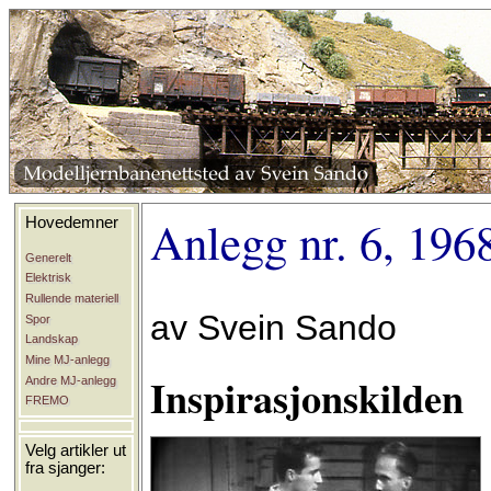
Anlegg nr. 6, 196
Hovedemner
Generelt
Elektrisk
Rullende materiell
av Svein Sando
Spor
Landskap
Mine MJ-anlegg
Inspirasjonskilden
Andre MJ-anlegg
FREMO
Velg artikler ut
fra sjanger: