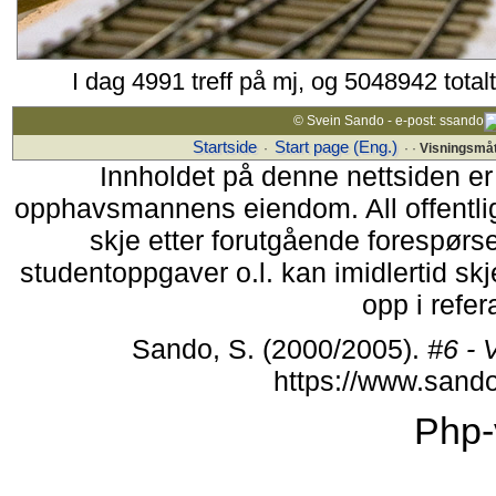
I dag 4991 treff på mj, og 5048942 total
© Svein Sando - e-post: ssando
Startside
Start page (Eng.)
·
· ·
Visningsmå
Innholdet på denne nettsiden er
opphavsmannens eiendom. All offentlig 
skje etter forutgående forespørsel
studentoppgaver o.l. kan imidlertid s
opp i refer
Sando, S. (2000/2005).
#6 - 
https://www.sand
Php-