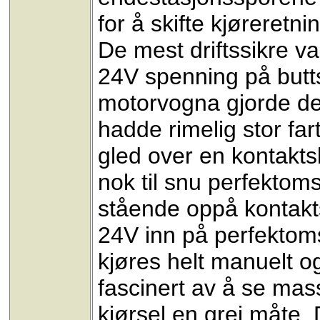
for å skifte kjøreretni
De mest driftssikre v
24V spenning på butts
motorvogna gjorde det
hadde rimelig stor far
gled over en kontakts
nok til snu perfektomsk
stående oppå kontakts
24V inn på perfektoms
kjøres helt manuelt og
fascinert av å se mas
kjørsel en grei måte. D