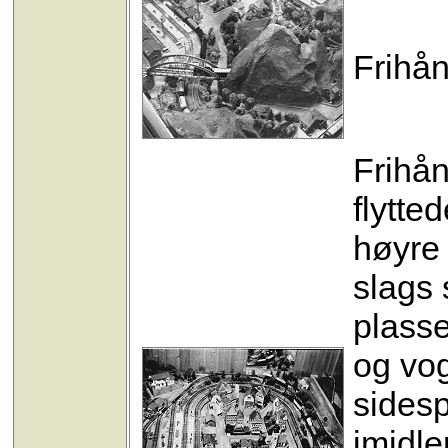
Frihån
Frihån
flytte
høyre 
slags 
plasse
og vo
sidesp
imidler