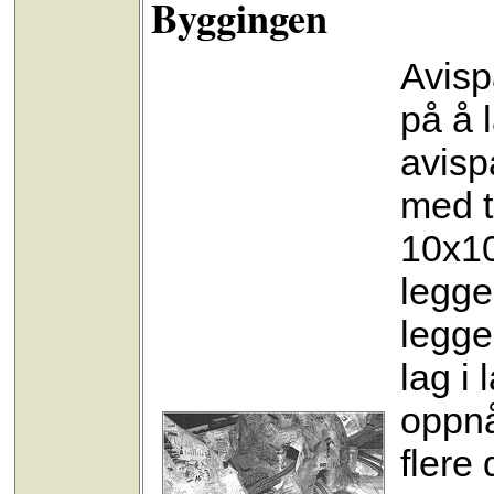
Byggingen
Avisp
på å 
avisp
med t
10x10
legge
legge
lag i
oppnå
flere