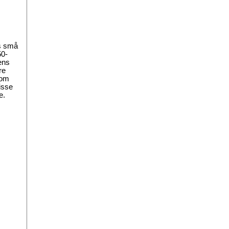
es små
50-
ens
re
som
isse
e.