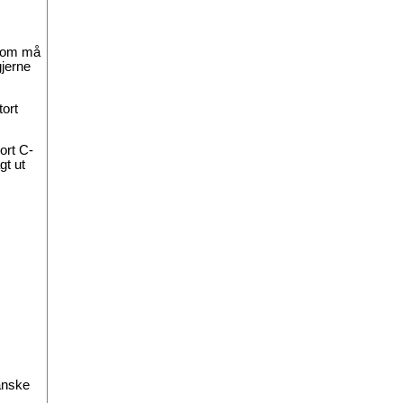
 som må
gjerne
tort
ort C-
gt ut
anske