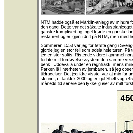
NTM hadde også et Märklin-anlegg av mindre fo
den gang. Dette var det såkalte industrianlegge
ganske komplisert og toget kjørte en ganske lang
restaurert og er igjen i drift på NTM, men med h
Sommeren 1959 var jeg for første gang i Sverig
gjorde jeg en stor feil som ødela hele turen. P
jeg en stor softis. Ristende videre i gammel nor
forlate mitt fordøyelsessystem den samme veien
benk i Uddevalla under en regnfrakk, mens mine 
Parken lå i nærheten av jernbanen, så jeg obse
tildragelser. Det jeg ikke visste, var at min far 
skinner, et tanklok 3000 og en gul Shell-vogn 4
måneds tid senere den lykkelig eier av mitt først