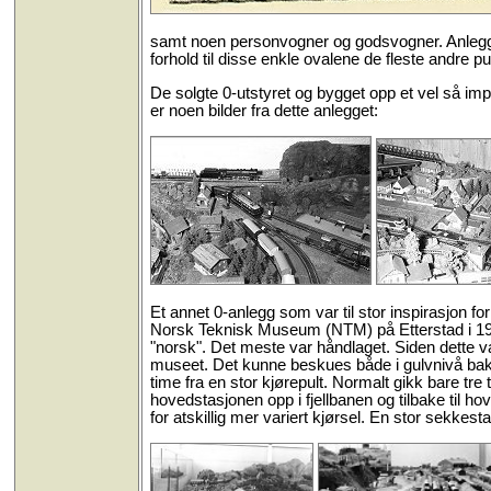
samt noen personvogner og godsvogner. Anlegge
forhold til disse enkle ovalene de fleste andre pu
De solgte 0-utstyret og bygget opp et vel så i
er noen bilder fra dette anlegget:
Et annet 0-anlegg som var til stor inspirasjon 
Norsk Teknisk Museum (NTM) på Etterstad i 1958
"norsk". Det meste var håndlaget. Siden dette var o
museet. Det kunne beskues både i gulvnivå bak 
time fra en stor kjørepult. Normalt gikk bare tr
hovedstasjonen opp i fjellbanen og tilbake til ho
for atskillig mer variert kjørsel. En stor sekkest