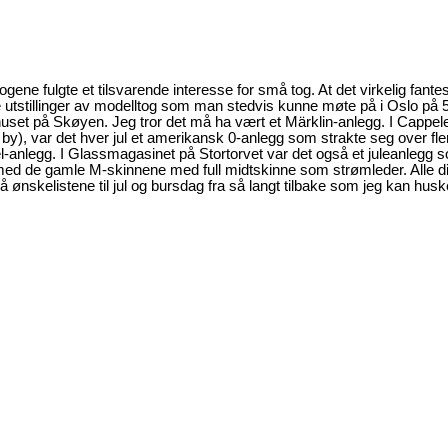
gene fulgte et tilsvarende interesse for små tog. At det virkelig fant
utstillinger av modelltog som man stedvis kunne møte på i Oslo på 
ehuset på Skøyen. Jeg tror det må ha vært et Märklin-anlegg. I Cappel
by), var det hver jul et amerikansk 0-anlegg som strakte seg over fle
ionel-anlegg. I Glassmagasinet på Stortorvet var det også et juleanlegg 
gg med de gamle M-skinnene med full midtskinne som strømleder. Alle d
på ønskelistene til jul og bursdag fra så langt tilbake som jeg kan husk