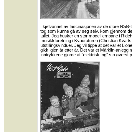
I kjølvannet av fascinasjonen av de store NSB-to
tog som kunne gå av seg selv, kom gjennom de 
tallet. Jeg husker en stor modelljernbane i Rid
musikkforetning i Kvadraturen (Christian Kvarts 
utstillingsvinduer. Jeg vil tippe at det var et L
gikk igjen år etter år. Det var et Märklin-anle
inntrykkene gjorde at "elektrisk tog" sto øverst 