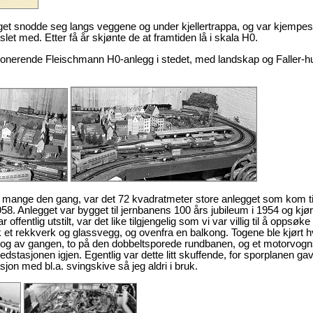
t snodde seg langs veggene og under kjellertrappa, og var kjempest
slet med. Etter få år skjønte de at framtiden lå i skala H0.
mponerende Fleischmann H0-anlegg i stedet, med landskap og Faller-h
for mange den gang, var det 72 kvadratmeter store anlegget som kom ti
. Anlegget var bygget til jernbanens 100 års jubileum i 1954 og kjør
ffentlig utstilt, var det like tilgjengelig som vi var villig til å oppsøke
et rekkverk og glassvegg, og ovenfra en balkong. Togene ble kjørt h
e tog av gangen, to på den dobbeltsporede rundbanen, og et motorvogns
vedstasjonen igjen. Egentlig var dette litt skuffende, for sporplanen ga
asjon med bl.a. svingskive så jeg aldri i bruk.