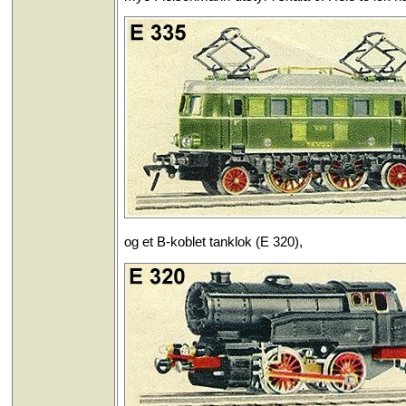
og et B-koblet tanklok (E 320),