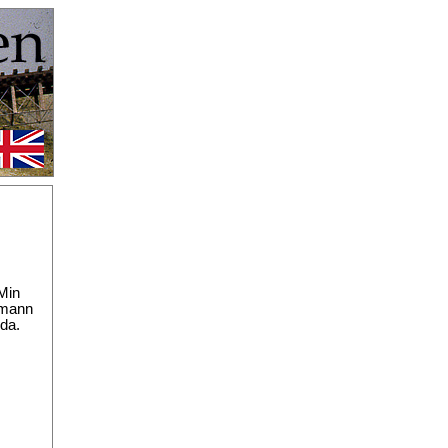
 Min
nemann
 da.