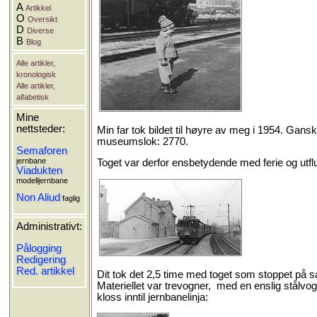
A
Artikkel
O
Oversikt
D
Diverse
B
Blog
Alle artikler,
kronologisk
Alle artikler,
alfabetisk
Mine
nettsteder:
Min far tok bildet til høyre av meg i 1954. Gansk
museumslok: 2770.
Semaforen
jernbane
Toget var derfor ensbetydende med ferie og utfl
Viadukten
modelljernbane
Non Aliud
faglig
Administrativt:
Pålogging
Redigering
Red. artikkel
Dit tok det 2,5 time med toget som stoppet på sa
Materiellet var trevogner, med en enslig stålvogn
kloss inntil jernbanelinja: