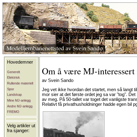
Hovedemner
Om å være MJ-interessert i
Generelt
Elektrisk
av Svein Sando
Rullende materiell
Spor
Jeg vet ikke hvordan det startet, men så langt t
mor sier at det første ordet jeg sa var "tog". De
Landskap
av meg. På 50-tallet var toget det vanligste trans
Mine MJ-anlegg
Relativt få privathusholdninger hadde egen bil p
Andre MJ-anlegg
FREMO
Velg artikler ut
fra sjanger: