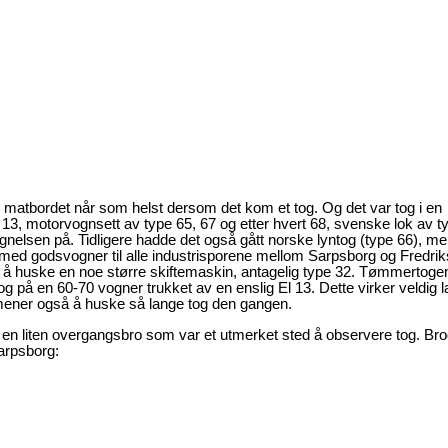
ate matbordet når som helst dersom det kom et tog. Og det var tog i en
 13, motorvognsett av type 65, 67 og etter hvert 68, svenske lok av 
gnelsen på. Tidligere hadde det også gått norske lyntog (type 66), me
med godsvogner til alle industrisporene mellom Sarpsborg og Fredrik
å huske en noe større skiftemaskin, antagelig type 32. Tømmertoge
 på en 60-70 vogner trukket av en enslig El 13. Dette virker veldig l
mener også å huske så lange tog den gangen.
 en liten overgangsbro som var et utmerket sted å observere tog. Bro
Sarpsborg: