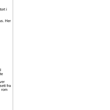
ort i
us. Her
l
te
ver
ett fra
v rom