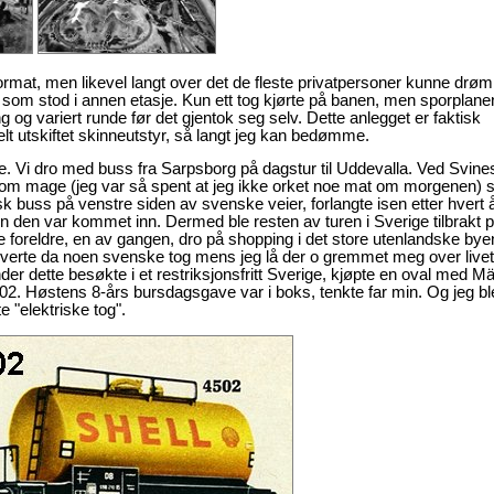
rmat, men likevel langt over det de fleste privatpersoner kunne dr
t som stod i annen etasje. Kun ett tog kjørte på banen, men sporplane
 og variert runde før det gjentok seg selv. Dette anlegget er faktisk
elt utskiftet skinneutstyr, så langt jeg kan bedømme.
e. Vi dro med buss fra Sarpsborg på dagstur til Uddevalla. Ved Svin
å tom mage (jeg var så spent at jeg ikke orket noe mat om morgenen) s
sk buss på venstre siden av svenske veier, forlangte isen etter hvert å
 den var kommet inn. Dermed ble resten av turen i Sverige tilbrakt 
foreldre, en av gangen, dro på shopping i det store utenlandske bye
rverte da noen svenske tog mens jeg lå der o gremmet meg over live
under dette besøkte i et restriksjonsfritt Sverige, kjøpte en oval med Mä
502. Høstens 8-års bursdagsgave var i boks, tenkte far min. Og jeg bl
e "elektriske tog".