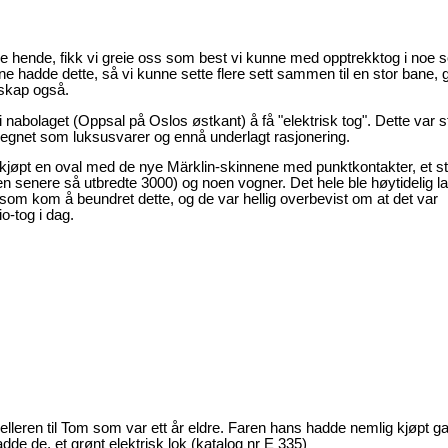
le hende, fikk vi greie oss som best vi kunne med opptrekktog i noe
e hadde dette, så vi kunne sette flere sett sammen til en stor bane, 
dskap også.
nabolaget (Oppsal på Oslos østkant) å få "elektrisk tog". Dette var s
r regnet som luksusvarer og ennå underlagt rasjonering.
kjøpt en oval med de nye Märklin-skinnene med punktkontakter, et st
den senere så utbredte 3000) og noen vogner. Det hele ble høytidelig la
om kom å beundret dette, og de var hellig overbevist om at det var
-tog i dag.
lleren til Tom som var ett år eldre. Faren hans hadde nemlig kjøpt g
dde de, et grønt elektrisk lok (katalog nr E 335)