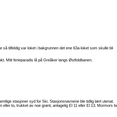
e så tilfeldig var loket i bakgrunnen det ene 63a-loket som skulle bli
ukt. Mitt ferieparadis lå på Greåker langs Østfoldbanen.
mtlige stasjoner syd for Ski. Stasjonsnavnene ble tidlig lært utenat.
 eller to, trukket av noe grønt, antagelig El 11 eller El 13. Mormors bo