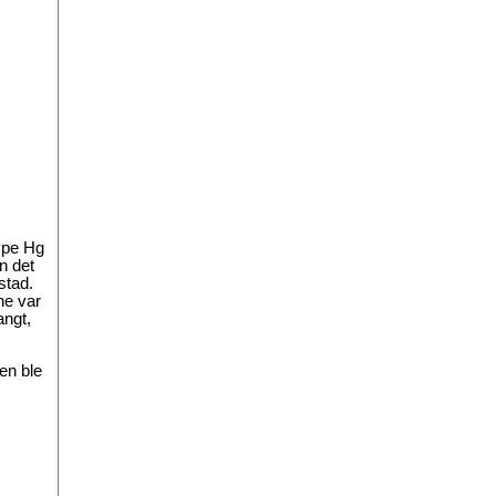
type Hg
n det
stad.
ne var
angt,
en ble