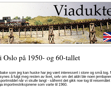
 Oslo på 1950- og 60-tallet
ilbake som jeg kan huske har jeg vært interessert i store og små tog.
t synes å fulgt meg resten av livet, selv om det aldri ble noen jernba
portmiddel når vi skulle langt - såfremt det gikk noe tog til reisemålet
ga importrestriksjonene som varte til 1960.