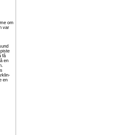
ømme om
n var
esund
piste
 få
på en
n.
ts
rklin-
e en