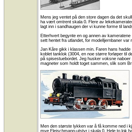
Mens jeg ventet på den store dagen da det skul
ha vært omtrent skala 0. Flere av lekekameraten
lagt inn i sandhaugen der vi kunne forme til lan
Etterhvert begynte en og annen av kameratene i 
sett hentet fra utlandet, for modelljernbaner va
Jan Kåre gikk i klassen min. Faren hans hadde 
koblet tanklok (3004, en noe større forløper til 
på spisestuebordet. Jeg husker voksne naboer s
magneter som holdt toget sammen, slik som Brio
Men den største lykken var å få komme ned i kje
mye Fleischmann-utstyr i skala 0. Hele to lok ha