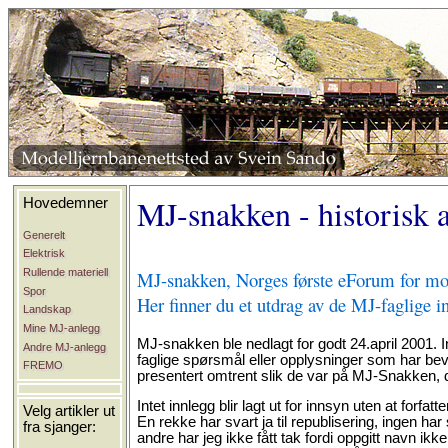
MJ-snakken - historisk 
Hovedemner
Generelt
Elektrisk
Rullende materiell
MJ-snakken, Norges første eForum for model
Spor
Her finner du et utdrag av de MJ-faglige in
Landskap
Mine MJ-anlegg
MJ-snakken ble nedlagt for godt 24.april 2001. I
Andre MJ-anlegg
faglige spørsmål eller opplysninger som har beva
FREMO
presentert omtrent slik de var på MJ-Snakken, 
Intet innlegg blir lagt ut for innsyn uten at forfa
Velg artikler ut
En rekke har svart ja til republisering, ingen har
fra sjanger:
andre har jeg ikke fått tak fordi oppgitt navn i