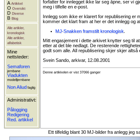
forfatter for innlegget ikke lar seg åpne, ser vi 
A
Artikkel
meg i tilfelle en e-post.
O
Oversikt
D
Diverse
Innlegg som ikke er klarert for republisering er 
B
Blog
kommer det klart fram at her er det innlegg og a
Alle artikler,
MJ-Snakken framstilt kronologisk
.
kronologisk
Alle artikler,
Mitt engasjement i dette arkivet knytter seg til a
alfabetisk
etter at det ble nedlagt. De resterende rettighet
godt som alle. All republisering skjer skjer altså
Mine
nettsteder:
Svein Sando, arkivar, 12.08.2001
Semaforen
jernbane
Denne artikkelen er vist 37066 ganger
Viadukten
modelljernbane
Non Aliud
faglig
Administrativt:
Pålogging
Redigering
Red. artikkel
Ett tilfeldig blant 30 MJ-bilder fra anlegg j