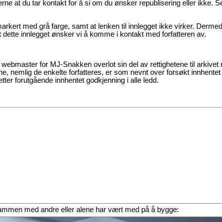
gjerne at du tar kontakt for å si om du ønsker republisering eller ikke. 
markert med grå farge, samt at lenken til innlegget ikke virker. Derme
t dette innlegget ønsker vi å komme i kontakt med forfatteren av.
t webmaster for MJ-Snakken overlot sin del av rettighetene til arkivet r
ene, nemlig de enkelte forfatteres, er som nevnt over forsøkt innhentet
 etter forutgående innhentet godkjenning i alle ledd.
eg sammen med andre eller alene har vært med på å bygge: