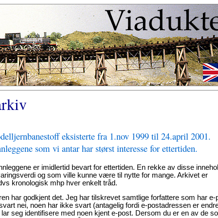
arkiv
ljernbanestoff eksisterte fra 1.nov 1999 til 24.april 2001.
nleggene som vi antar har størst interesse for ettertiden.
nnleggene er imidlertid bevart for ettertiden. En rekke av disse inneho
ringsverdi og som ville kunne være til nytte for mange. Arkivet er
dvs kronologisk mhp hver enkelt tråd.
tteren har godkjent det. Jeg har tilskrevet samtlige forfattere som har e-
 svart nei, noen har ikke svart (antagelig fordi e-postadressen er endre
kke lar seg identifisere med noen kjent e-post. Dersom du er en av de s