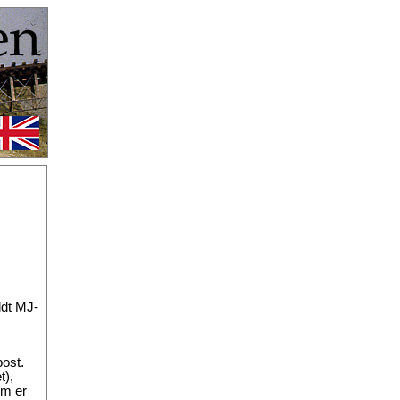
ldt MJ-
post.
t),
om er