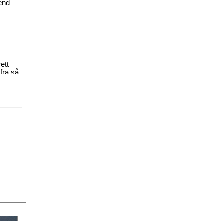
Send
d
ett
 fra så