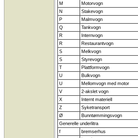
M
Motorvogn
N
Stakevogn
P
Malmvogn
Q
Tankvogn
R
Internvogn
R
Restaurantvogn
S
Melkvogn
S
Styrevogn
T
Plattformvogn
U
Bulkvogn
U
Mellomvogn med motor
V
2-akslet vogn
X
Internt materiell
Z
Syketransport
Ø
Bunntømmingsvogn
Generelle underlitra
f
bremserhus