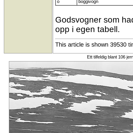
o
boggivogn
Godsvogner som h
opp i egen tabell.
This article is shown 39530 t
Ett tilfeldig blant 106 je