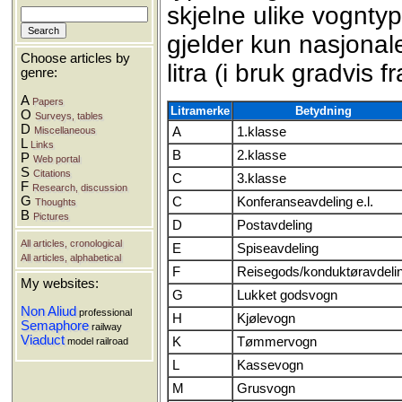
skjelne ulike vognty
gjelder kun nasjonal
Choose articles by
litra (i bruk gradvis
genre:
A
Papers
Litramerke
Betydning
O
Surveys, tables
D
Miscellaneous
A
1.klasse
L
Links
B
2.klasse
P
Web portal
S
Citations
C
3.klasse
F
Research, discussion
G
C
Konferanseavdeling e.l.
Thoughts
B
Pictures
D
Postavdeling
All articles, cronological
E
Spiseavdeling
All articles, alphabetical
F
Reisegods/konduktøravdeli
My websites:
G
Lukket godsvogn
Non Aliud
professional
H
Kjølevogn
Semaphore
railway
Viaduct
K
Tømmervogn
model railroad
L
Kassevogn
M
Grusvogn