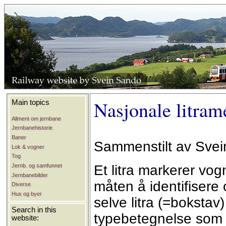
Nasjonale litram
Main topics
Allment om jernbane
Jernbanehistorie
Baner
Sammenstilt av Sve
Lok & vogner
Tog
Et litra markerer vog
Jernb. og samfunnet
Jernbanebilder
måten å identifisere o
Diverse
Hus og byer
selve litra (=bokstav
Search in this
typebetegnelse som e
website: