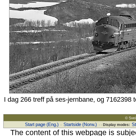
I dag 266 treff på ses-jernbane, og 7162398 
© Sv
Start page (Eng.)
Startside (Norw.)
S
·
· ·
Display modes:
The content of this webpage is subjec