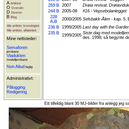
A
Artikkel
259 B
2007
Drøia revival
. Drøiavidu
O
Oversikt
244 B
2005-08
#16 - Vepsebolanlegget
D
Diverse
B
228
Blog
2000/2005
Selsbakk-Ålen - kap. 5
. 
A,B
Alle artikler, kronologisk
236 B
1999/2005
Last day with the Garder
Alle artikler, alfabetisk
235 B
Siste dag med modelljer
1999/2005
des. 1998; så begynte d
Mine nettsteder:
Semaforen
jernbane
Viadukten
modelljernbane
Non Aliud
faglig
Administrativt:
Pålogging
Redigering
Ett tilfeldig blant 30 MJ-bilder fra anlegg j