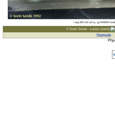
I dag 608 treff på mj, og 5049850 total
© Svein Sando - e-post: ssando
Startside
·
Php-