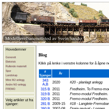
Hovedemner
Blog
Generelt
Elektrisk
Klikk på lenke i venstre kolonne for å åpne n
Rullende materiell
Spor
#
År
Sjanger
Landskap
Mine MJ-anlegg
343
2020
#20 - planlagt anlegg
A,B
Andre MJ-anlegg
315 B
2011
Fredheim
. To Fremo-mo
FREMO
319 B
2011
Fremo-modul Fredheim. 
320 B
2011
Fremo-modul Fredheim. 
Velg artikler ut fra
281 B
2009-15
#18 - Langlete-Fremoba
sjanger:
260 B
2007-08
Drøia revival - Loggen