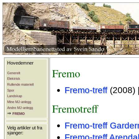
Hovedemner
Fremo
Generelt
Elektrisk
Rullende materiell
Fremo-treff
(2008) 
Spor
Landskap
Mine MJ-anlegg
Fremotreff
Andre MJ-anlegg
⇒
FREMO
Fremo-treff Garde
Velg artikler ut fra
sjanger:
Fremo-treff Arenda