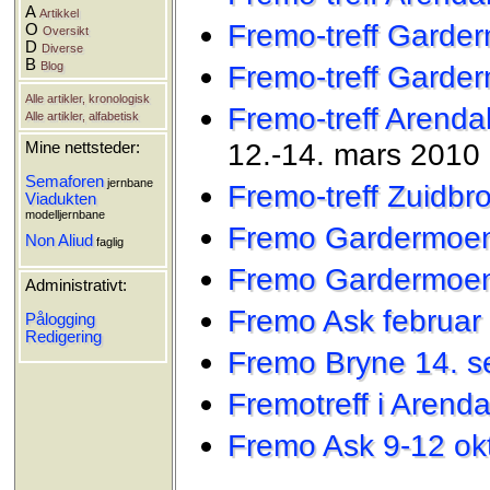
A
Artikkel
Fremo-treff Garde
O
Oversikt
D
Diverse
B
Blog
Fremo-treff Garde
Alle artikler, kronologisk
Fremo-treff Arenda
Alle artikler, alfabetisk
12.-14. mars 2010
Mine nettsteder:
Semaforen
jernbane
Fremo-treff Zuidbr
Viadukten
modelljernbane
Fremo Gardermoen 
Non Aliud
faglig
Fremo Gardermoen 
Administrativt:
Fremo Ask februar
Pålogging
Redigering
Fremo Bryne 14. s
Fremotreff i Arenda
Fremo Ask 9-12 ok