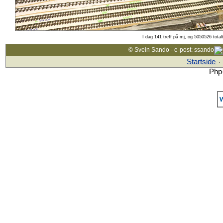
I dag 141 treff på mj, og 5050526 total
© Svein Sando - e-post: ssando
Startside
·
Php-